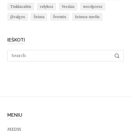
Tinklaraštis
velykos
Verslas
wordpress
Įžvalgos
Šeima
Šventės
šeimos medis
IEŠKOTI
Search
SEARC
for:
MENIU
MEDIS