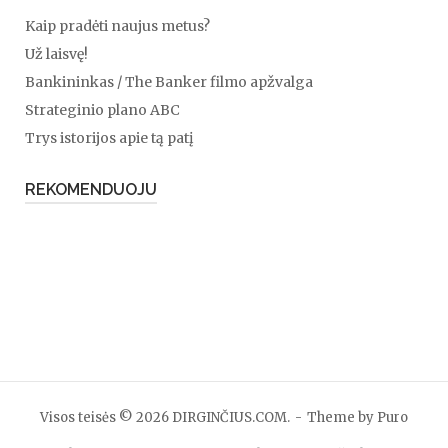
Kaip pradėti naujus metus?
Už laisvę!
Bankininkas / The Banker filmo apžvalga
Strateginio plano ABC
Trys istorijos apie tą patį
REKOMENDUOJU
Visos teisės © 2026 DIRGINČIUS.COM.
Theme by
Puro