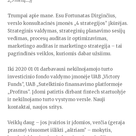
2,5 metų…:)]
Trumpai apie mane. Esu Fortunatas Dirginčius,
verslo konsultacinės įmonės „4 strategijos” įkūrėjas.
Strateginis valdymas, strateginių planavimo sesijų
vedimas, procesų auditas ir optimizavimas,
marketingo auditas ir marketingo strategija – tai
pagrindinės veiklos, kuriomis dabar užsiimu.
Iki 2020 01 01 darbavausi nekilnojamojo turto
investicinio fondo valdymo įmonėje UAB „Victory
Funds”, UAB „Sutelktinio finansavimo platformoje
„Profitus”. Įdomi patirtis dirbant fintech startuolyje
ir nekilnojamo turto vystymo versle. Nauji
kontaktai, naujos sritys.
Veiklų daug – jos įvairios ir įdomios, verčia (geraja
prasme) visuomet išlikti „aštriam” – mokytis,