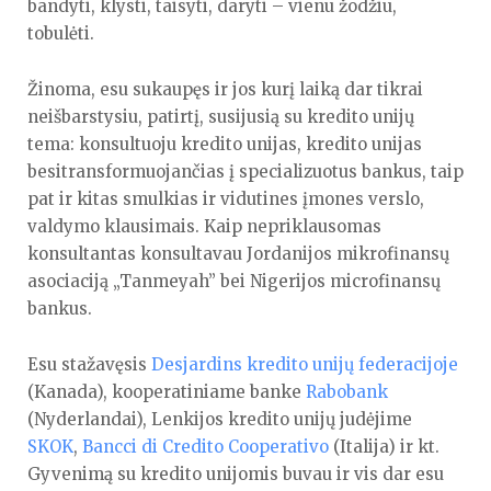
bandyti, klysti, taisyti, daryti – vienu žodžiu,
tobulėti.
Žinoma, esu sukaupęs ir jos kurį laiką dar tikrai
neišbarstysiu, patirtį, susijusią su kredito unijų
tema: konsultuoju kredito unijas, kredito unijas
besitransformuojančias į specializuotus bankus, taip
pat ir kitas smulkias ir vidutines įmones verslo,
valdymo klausimais. Kaip nepriklausomas
konsultantas konsultavau Jordanijos mikrofinansų
asociaciją „Tanmeyah” bei Nigerijos microfinansų
bankus.
Esu stažavęsis
Desjardins kredito unijų federacijoje
(Kanada), kooperatiniame banke
Rabobank
(Nyderlandai), Lenkijos kredito unijų judėjime
SKOK
,
Bancci di Credito Cooperativo
(Italija) ir kt.
Gyvenimą su kredito unijomis buvau ir vis dar esu