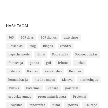
HASHTAGAI
365
365 days
365 dienos
apžvalgos
Beisbolas
blog
Blogas
covid19
depeche mode
filmai
Fotografija
Fotoreportažas
fotosesija
gamta
gtd
iPhone
Juokai
Kalėdos
Kaunas
keistenybės
Kelionės
komunikacija
kredito unijos
Lietuva
marketingas
Muzika
Patarimai
Pensija
portretai
produktyvumas
programinė įranga
Projektai
Projektas
reportažas
rūbai
Sportas
Tauragė