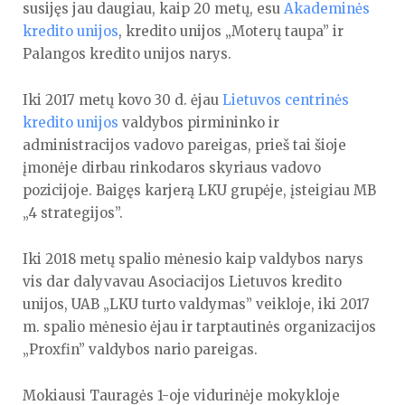
susijęs jau daugiau, kaip 20 metų, esu
Akademinės
kredito unijos
, kredito unijos „Moterų taupa” ir
Palangos kredito unijos narys.
Iki 2017 metų kovo 30 d. ėjau
Lietuvos centrinės
kredito unijos
valdybos pirmininko ir
administracijos vadovo pareigas, prieš tai šioje
įmonėje dirbau rinkodaros skyriaus vadovo
pozicijoje. Baigęs karjerą LKU grupėje, įsteigiau MB
„4 strategijos”.
Iki 2018 metų spalio mėnesio kaip valdybos narys
vis dar dalyvavau Asociacijos Lietuvos kredito
unijos, UAB „LKU turto valdymas” veikloje, iki 2017
m. spalio mėnesio ėjau ir tarptautinės organizacijos
„Proxfin” valdybos nario pareigas.
Mokiausi Tauragės 1-oje vidurinėje mokykloje