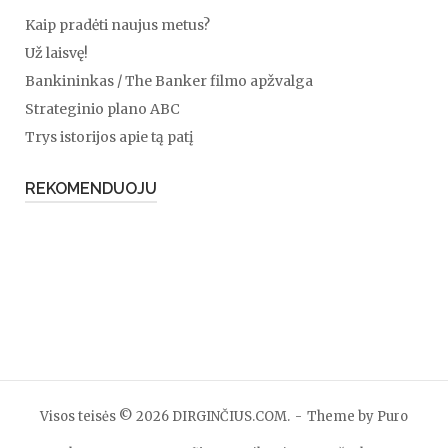
Kaip pradėti naujus metus?
Už laisvę!
Bankininkas / The Banker filmo apžvalga
Strateginio plano ABC
Trys istorijos apie tą patį
REKOMENDUOJU
Visos teisės © 2026 DIRGINČIUS.COM.
Theme by
Puro