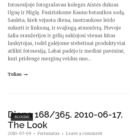
fotosesijoje fotografavau kolegės Aistės dukras
Ugnę ir Miglę. Pasirinkome Kauno botanikos sodą.
Saulėta, kiek vėjuota diena, nuotraukose leido
sukurti ir linksmą, ir svajingą atmosferą. Pievoje
šalia oranžerijos ir gėlių sukiojosi vienas kitas
lankytojas, todėl galėjome stebėtinai produktyviai
atlikti fotosesiją. Labai padėjo ir medinė pavėsinė,
kuri pridengė merginų veidus nuo...
"Ugnės
Toliau
ir
Miglės
asmeninė
fotosesija
Open post
Diena 168/365. 2010-06-17.
Kauno
BLOGAS
botanikos
The Look
sode"
2010-07-09
Fortunatas
Leave a comment