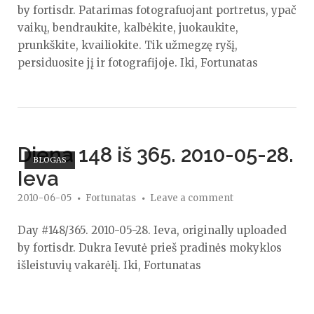
by fortisdr. Patarimas fotografuojant portretus, ypač
vaikų, bendraukite, kalbėkite, juokaukite,
prunkškite, kvailiokite. Tik užmegzę ryšį,
persiduosite jį ir fotografijoje. Iki, Fortunatas
Open post
Diena 148 iš 365. 2010-05-28.
BLOGAS
Ieva
2010-06-05
Fortunatas
Leave a comment
Day #148/365. 2010-05-28. Ieva, originally uploaded
by fortisdr. Dukra Ievutė prieš pradinės mokyklos
išleistuvių vakarėlį. Iki, Fortunatas