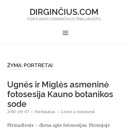
Skip
DIRGINČIUS.COM
to
content
FORTUNATO DIRGINČIAUS TINKLARAŠTIS
Menu
ŽYMA:
PORTRETAI
Ugnės ir Miglės asmeninė
fotosesija Kauno botanikos
sode
2010-09-07
Fortunatas
Leave a comment
Pirmadienis – diena apie fotosesijas. Pirmojoje