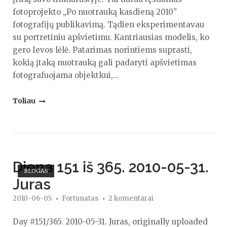
fotoprojekto „Po nuotrauką kasdieną 2010”
fotografijų publikavimą. Tądien eksperimentavau
su portretiniu apšvietimu. Kantriausias modelis, ko
gero Ievos lėlė. Patarimas norintiems suprasti,
kokią įtaką nuotrauką gali padaryti apšvietimas
fotografuojama objektkui,...
"Diena
Toliau
165/365.
2010-
06-
14.
Open post
Diena 151 iš 365. 2010-05-31.
Hello,
BLOGAS
Dolly."
Juras
2010-06-05
Fortunatas
2 komentarai
Day #151/365. 2010-05-31. Juras, originally uploaded