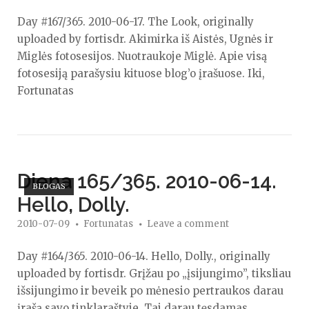
Day #167/365. 2010-06-17. The Look, originally
uploaded by fortisdr. Akimirka iš Aistės, Ugnės ir
Miglės fotosesijos. Nuotraukoje Miglė. Apie visą
fotosesiją parašysiu kituose blog’o įrašuose. Iki,
Fortunatas
Open post
Diena 165/365. 2010-06-14.
BLOGAS
Hello, Dolly.
2010-07-09
Fortunatas
Leave a comment
Day #164/365. 2010-06-14. Hello, Dolly., originally
uploaded by fortisdr. Grįžau po „įsijungimo”, tiksliau
išsijungimo ir beveik po mėnesio pertraukos darau
įrašą savo tinklaraštyje. Tai darau tęsdamas