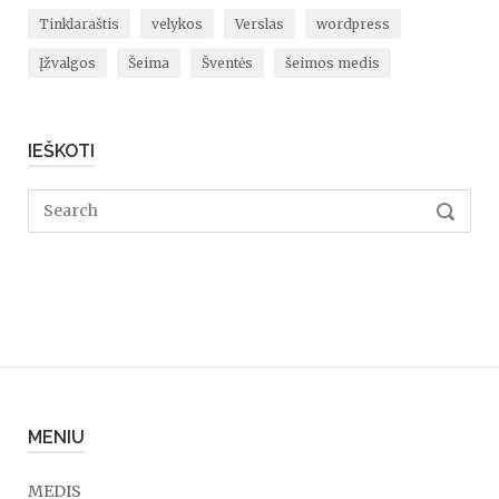
Tinklaraštis
velykos
Verslas
wordpress
Įžvalgos
Šeima
Šventės
šeimos medis
IEŠKOTI
Search
SEARC
for:
MENIU
MEDIS