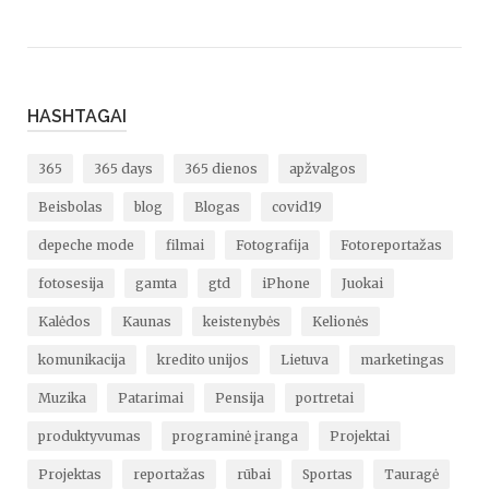
HASHTAGAI
365
365 days
365 dienos
apžvalgos
Beisbolas
blog
Blogas
covid19
depeche mode
filmai
Fotografija
Fotoreportažas
fotosesija
gamta
gtd
iPhone
Juokai
Kalėdos
Kaunas
keistenybės
Kelionės
komunikacija
kredito unijos
Lietuva
marketingas
Muzika
Patarimai
Pensija
portretai
produktyvumas
programinė įranga
Projektai
Projektas
reportažas
rūbai
Sportas
Tauragė