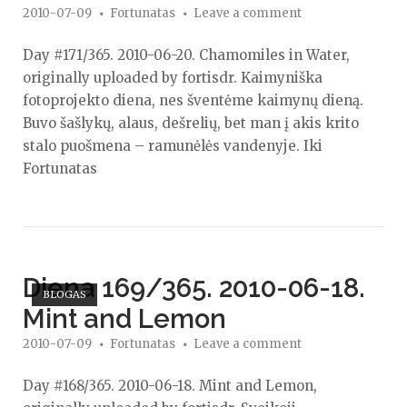
2010-07-09
Fortunatas
Leave a comment
Day #171/365. 2010-06-20. Chamomiles in Water,
originally uploaded by fortisdr. Kaimyniška
fotoprojekto diena, nes šventėme kaimynų dieną.
Buvo šašlykų, alaus, dešrelių, bet man į akis krito
stalo puošmena – ramunėlės vandenyje. Iki
Fortunatas
Open post
Diena 169/365. 2010-06-18.
BLOGAS
Mint and Lemon
2010-07-09
Fortunatas
Leave a comment
Day #168/365. 2010-06-18. Mint and Lemon,