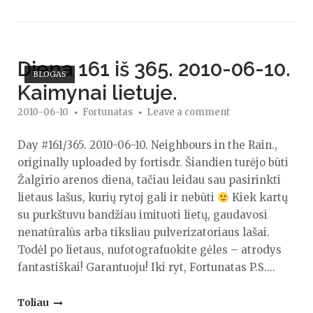
Open post
Diena 161 iš 365. 2010-06-10.
BLOGAS
Kaimynai lietuje.
2010-06-10
Fortunatas
Leave a comment
Day #161/365. 2010-06-10. Neighbours in the Rain.,
originally uploaded by fortisdr. Šiandien turėjo būti
Žalgirio arenos diena, tačiau leidau sau pasirinkti
lietaus lašus, kurių rytoj gali ir nebūti
Kiek kartų
su purkštuvu bandžiau imituoti lietų, gaudavosi
nenatūralūs arba tiksliau pulverizatoriaus lašai.
Todėl po lietaus, nufotografuokite gėles – atrodys
fantastiškai! Garantuoju! Iki ryt, Fortunatas P.S....
"Diena
Toliau