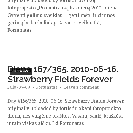
originally uploaded by fortisdr. Sveikoji
fotoprojekto „Po nuotrauką kasdieną 2010” diena.
Gyventi galima sveikiau – gerti mėtų ir citrinos
gėrimą be burbuliukų. Gaivu ir sveika. Iki,
Fortunatas
Open post
Diena 167/365. 2010-06-16.
BLOGAS
Strawberry Fields Forever
2010-07-09
Fortunatas
Leave a comment
Day #166/365. 2010-06-16. Strawberry Fields Forever,
originally uploaded by fortisdr. Skani fotoprojekto
diena, nes valgėme braškes. Vasara, saulė, braškės..
ir taip viskas aišku. Iki Fortunatas