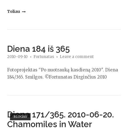
"Diena
Toliau
257
iš
365.
Spalvų
Diena 184 iš 365
orkestras"
2010-09-10
Fortunatas
Leave a comment
Fotoprojektas “Po nuotrauką kasdieną 2010″. Diena
184/365. Smilgos. ©Fortunatas Dirginčius 2010
Open post
Diena 171/365. 2010-06-20.
BLOGAS
Chamomiles in Water