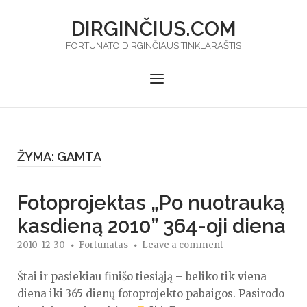
Skip
DIRGINČIUS.COM
to
content
FORTUNATO DIRGINČIAUS TINKLARAŠTIS
Menu
ŽYMA:
GAMTA
Fotoprojektas „Po nuotrauką
kasdieną 2010” 364-oji diena
2010-12-30
Fortunatas
Leave a comment
Štai ir pasiekiau finišo tiesiąją – beliko tik viena
diena iki 365 dienų fotoprojekto pabaigos. Pasirodo