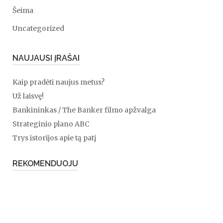
Šeima
Uncategorized
NAUJAUSI ĮRAŠAI
Kaip pradėti naujus metus?
Už laisvę!
Bankininkas / The Banker filmo apžvalga
Strateginio plano ABC
Trys istorijos apie tą patį
REKOMENDUOJU