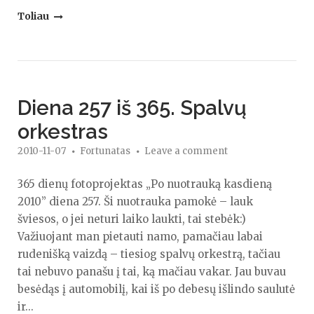
"Diena…
Toliau
196/365.
Saulėlydis
arba
radau"
Diena 257 iš 365. Spalvų
orkestras
2010-11-07
Fortunatas
Leave a comment
365 dienų fotoprojektas „Po nuotrauką kasdieną
2010” diena 257. Ši nuotrauka pamokė – lauk
šviesos, o jei neturi laiko laukti, tai stebėk:)
Važiuojant man pietauti namo, pamačiau labai
rudenišką vaizdą – tiesiog spalvų orkestrą, tačiau
tai nebuvo panašu į tai, ką mačiau vakar. Jau buvau
besėdąs į automobilį, kai iš po debesų išlindo saulutė
ir...