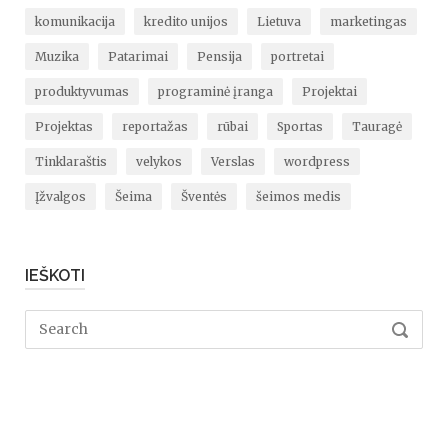
komunikacija
kredito unijos
Lietuva
marketingas
Muzika
Patarimai
Pensija
portretai
produktyvumas
programinė įranga
Projektai
Projektas
reportažas
rūbai
Sportas
Tauragė
Tinklaraštis
velykos
Verslas
wordpress
Įžvalgos
Šeima
Šventės
šeimos medis
IEŠKOTI
Search
SEARC
for: