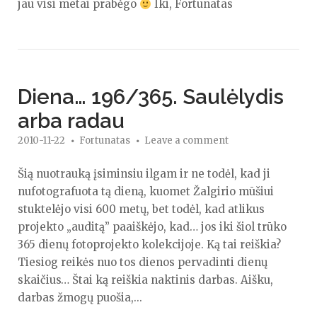
jau visi metai prabėgo
Iki, Fortunatas
Diena… 196/365. Saulėlydis
arba radau
2010-11-22
Fortunatas
Leave a comment
Šią nuotrauką įsiminsiu ilgam ir ne todėl, kad ji
nufotografuota tą dieną, kuomet Žalgirio mūšiui
stuktelėjo visi 600 metų, bet todėl, kad atlikus
projekto „auditą” paaiškėjo, kad… jos iki šiol trūko
365 dienų fotoprojekto kolekcijoje. Ką tai reiškia?
Tiesiog reikės nuo tos dienos pervadinti dienų
skaičius… Štai ką reiškia naktinis darbas. Aišku,
darbas žmogų puošia,...