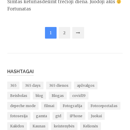
Šimtas keturiasdešimt trečioji diena. Juodoji akis
Fortunatas
Įrašų
1
2
puslapiavimas
HASHTAGAI
365
365 days
365 dienos
apžvalgos
Beisbolas
blog
Blogas
covid19
depeche mode
filmai
Fotografija
Fotoreportažas
fotosesija
gamta
gtd
iPhone
Juokai
Kalėdos
Kaunas
keistenybės
Kelionės