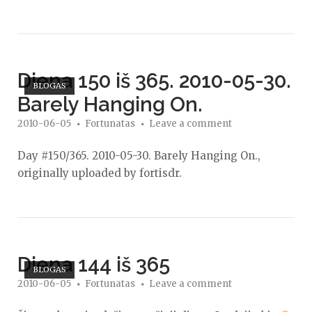
161
iš
365.
2010-
Open post
Diena 150 iš 365. 2010-05-30.
06-
BLOGAS
10.
Barely Hanging On.
Kaimynai
2010-06-05
Fortunatas
Leave a comment
lietuje."
Day #150/365. 2010-05-30. Barely Hanging On.,
originally uploaded by fortisdr.
Open post
Diena 144 iš 365
BLOGAS
2010-06-05
Fortunatas
Leave a comment