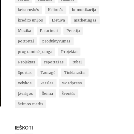
keistenybės
Kelionės
komunikacija
kredito unijos
Lietuva
marketingas
Muzika
Patarimai
Pensija
portretai
produktyvumas
programinė įranga
Projektai
Projektas
reportažas
rūbai
Sportas
Tauragė
Tinklaraštis
velykos
Verslas
wordpress
Įžvalgos
Šeima
Šventės
šeimos medis
IEŠKOTI