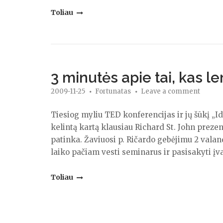
"Septyniolika
Toliau
2010
metų
akimirkų"
3 minutės apie tai, kas 
2009-11-25
Fortunatas
Leave a comment
Tiesiog myliu TED konferencijas ir jų šūkį „Ide
kelintą kartą klausiau Richard St. John prezen
patinka. Žaviuosi p. Ričardo gebėjimu 2 valan
laiko pačiam vesti seminarus ir pasisakyti įv
"3
Toliau
minutės
apie
tai,