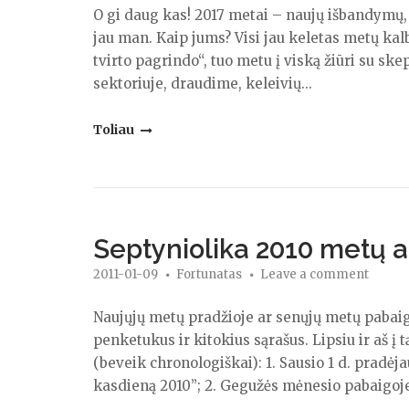
O gi daug kas! 2017 metai – naujų išbandymų, i
jau man. Kaip jums? Visi jau keletas metų kalb
tvirto pagrindo“, tuo metu į viską žiūri su sk
sektoriuje, draudime, keleivių...
"Tai
Toliau
kas
naujesnio
su
iššūkiais?"
Septyniolika 2010 metų 
2011-01-09
Fortunatas
Leave a comment
Naujųjų metų pradžioje ar senųjų metų pabaigo
penketukus ir kitokius sąrašus. Lipsiu ir aš į
(beveik chronologiškai): 1. Sausio 1 d. pradė
kasdieną 2010”; 2. Gegužės mėnesio pabaigoje 