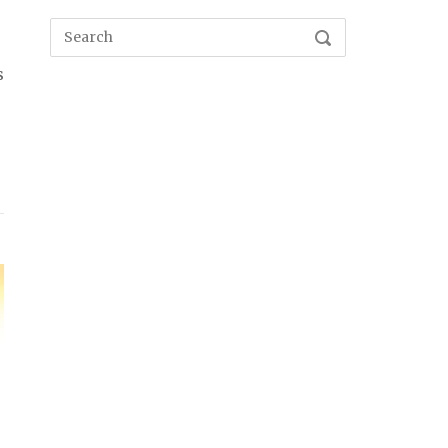
Search
SEARCH
for:
s