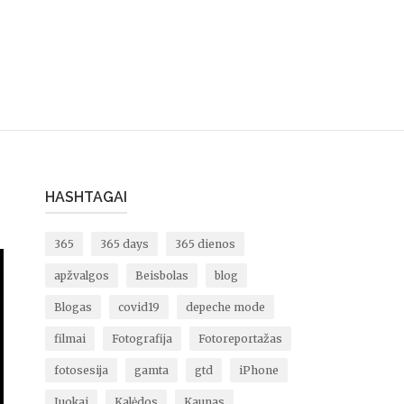
HASHTAGAI
365
365 days
365 dienos
apžvalgos
Beisbolas
blog
Blogas
covid19
depeche mode
filmai
Fotografija
Fotoreportažas
fotosesija
gamta
gtd
iPhone
Juokai
Kalėdos
Kaunas