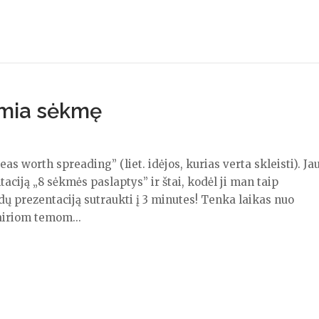
lemia sėkmę
as worth spreading” (liet. idėjos, kurias verta skleisti). Ja
taciją „8 sėkmės paslaptys” ir štai, kodėl ji man taip
dų prezentaciją sutraukti į 3 minutes! Tenka laikas nuo
airiom temom...