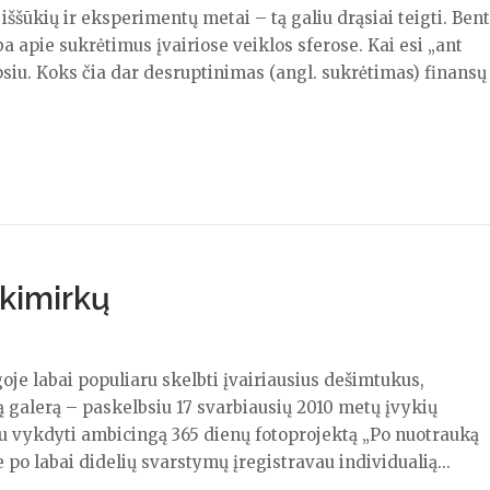
ššūkių ir eksperimentų metai – tą galiu drąsiai teigti. Bent
a apie sukrėtimus įvairiose veiklos sferose. Kai esi „ant
epsiu. Koks čia dar desruptinimas (angl. sukrėtimas) finansų
akimirkų
je labai populiaru skelbti įvairiausius dešimtukus,
 tą galerą – paskelbsiu 17 svarbiausių 2010 metų įvykių
jau vykdyti ambicingą 365 dienų fotoprojektą „Po nuotrauką
po labai didelių svarstymų įregistravau individualią...