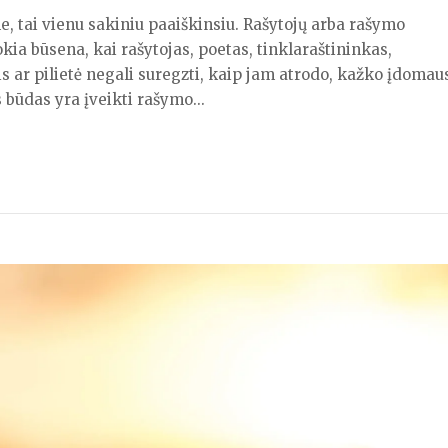
ne, tai vienu sakiniu paaiškinsiu. Rašytojų arba rašymo
kia būsena, kai rašytojas, poetas, tinklaraštininkas,
tis ar pilietė negali suregzti, kaip jam atrodo, kažko įdomau
 būdas yra įveikti rašymo...