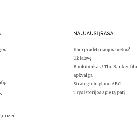
S
NAUJAUSI ĮRAŠAI
gos
Kaip pradėti naujus metus?
Už laisvę!
Bankininkas / The Banker fil
apžvalga
fija
Strateginio plano ABC
Trys istorijos apie tą patį
s
gorized