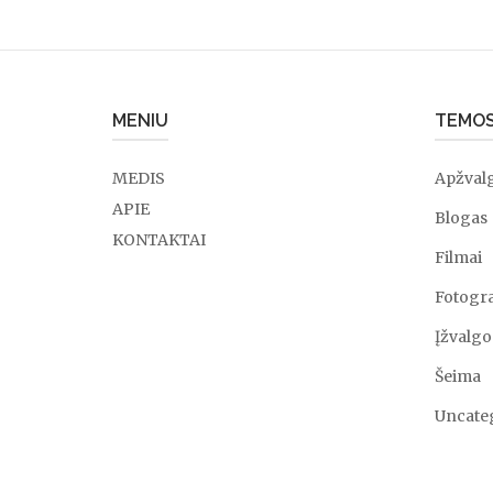
kas
lemia
sėkmę"
MENIU
TEMO
MEDIS
Apžval
APIE
Blogas
KONTAKTAI
Filmai
Fotogra
Įžvalgo
Šeima
Uncate