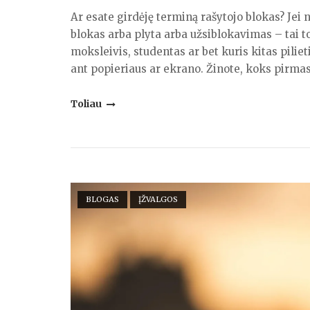
Ar esate girdėję terminą rašytojo blokas? Jei 
blokas arba plyta arba užsiblokavimas – tai to
moksleivis, studentas ar bet kuris kitas pilie
ant popieriaus ar ekrano. Žinote, koks pirmas
"Apie
Toliau
blokus,
pirmuosius
žingsnius
ir
Open post
žingeidumą"
BLOGAS
ĮŽVALGOS