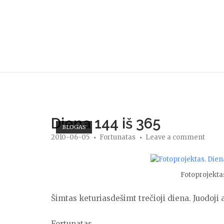
Skip
to
content
Diena 144 iš 365
BLOGAS
2010-06-05
Fortunatas
Leave a comment
Fotoprojektas
Šimtas keturiasdešimt trečioji diena. Juodoji 
Fortunatas