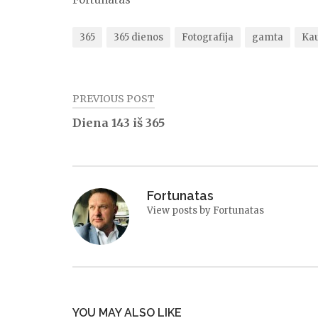
365
365 dienos
Fotografija
gamta
Ka
PREVIOUS POST
Navigacija
Diena 143 iš 365
tarp
įrašų
Fortunatas
View posts by Fortunatas
YOU MAY ALSO LIKE