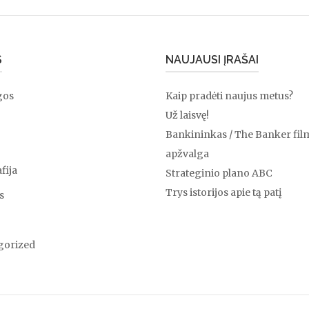
S
NAUJAUSI ĮRAŠAI
gos
Kaip pradėti naujus metus?
Už laisvę!
Bankininkas / The Banker fil
apžvalga
fija
Strateginio plano ABC
Trys istorijos apie tą patį
s
gorized