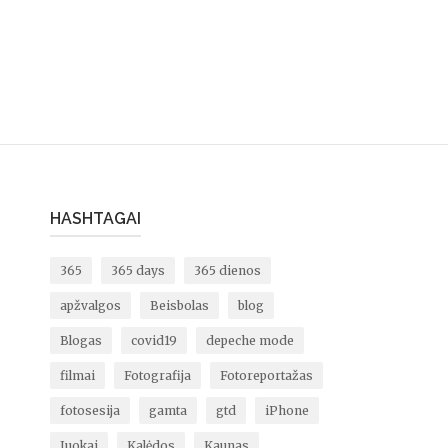
HASHTAGAI
365
365 days
365 dienos
apžvalgos
Beisbolas
blog
Blogas
covid19
depeche mode
filmai
Fotografija
Fotoreportažas
fotosesija
gamta
gtd
iPhone
Juokai
Kalėdos
Kaunas