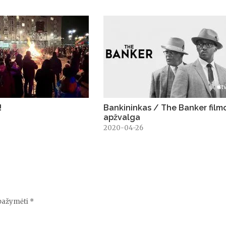
!
Bankininkas / The Banker film
apžvalga
3
2020-04-26
 pažymėti
*