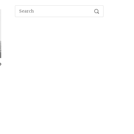
Search
SEARCH
for:
o