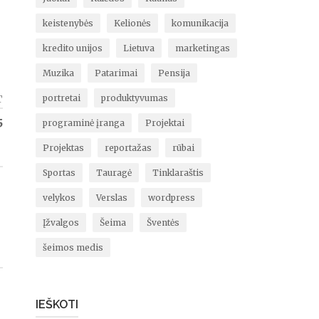
keistenybės
Kelionės
komunikacija
kredito unijos
Lietuva
marketingas
Muzika
Patarimai
Pensija
T
portretai
produktyvumas
5
programinė įranga
Projektai
Projektas
reportažas
rūbai
Sportas
Tauragė
Tinklaraštis
velykos
Verslas
wordpress
Įžvalgos
Šeima
Šventės
šeimos medis
IEŠKOTI