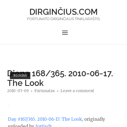
Skip
DIRGINČIUS.COM
to
content
FORTUNATO DIRGINČIAUS TINKLARAŠTIS
Menu
Diena 168/365. 2010-06-17.
BLOGAS
The Look
2010-07-09
Fortunatas
Leave a comment
Day #167/365. 2010-06-17. The Look
, originally
uploaded by
fortisdr
.