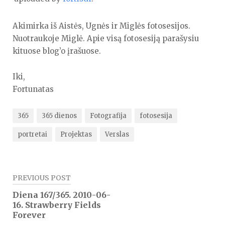
Akimirka iš Aistės, Ugnės ir Miglės fotosesijos.
Nuotraukoje Miglė. Apie visą fotosesiją parašysiu
kituose blog’o įrašuose.
Iki,
Fortunatas
365
365 dienos
Fotografija
fotosesija
portretai
Projektas
Verslas
Navigacija
PREVIOUS POST
tarp
Diena 167/365. 2010-06-
16. Strawberry Fields
įrašų
Forever