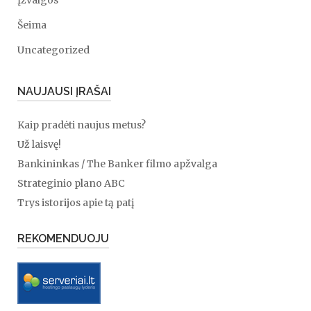
Įžvalgos
Šeima
Uncategorized
NAUJAUSI ĮRAŠAI
Kaip pradėti naujus metus?
Už laisvę!
Bankininkas / The Banker filmo apžvalga
Strateginio plano ABC
Trys istorijos apie tą patį
REKOMENDUOJU