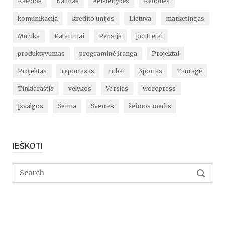
Kalėdos
Kaunas
keistenybės
Kelionės
komunikacija
kredito unijos
Lietuva
marketingas
Muzika
Patarimai
Pensija
portretai
produktyvumas
programinė įranga
Projektai
Projektas
reportažas
rūbai
Sportas
Tauragė
Tinklaraštis
velykos
Verslas
wordpress
Įžvalgos
Šeima
Šventės
šeimos medis
IEŠKOTI
Search
SEARC
for: