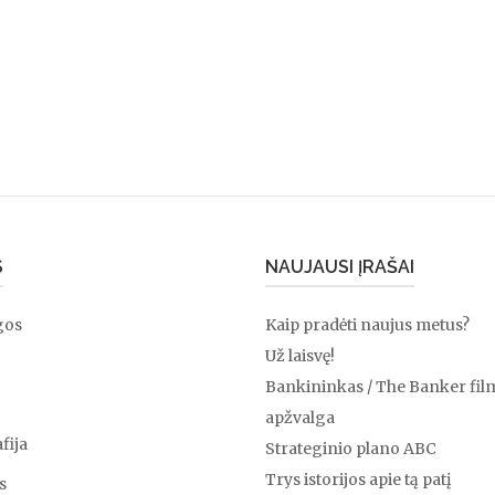
S
NAUJAUSI ĮRAŠAI
gos
Kaip pradėti naujus metus?
Už laisvę!
Bankininkas / The Banker fil
apžvalga
fija
Strateginio plano ABC
Trys istorijos apie tą patį
s