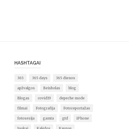
HASHTAGAI
365
365 days
365 dienos
apžvalgos
Beisbolas
blog
Blogas
covid19
depeche mode
filmai
Fotografija
Fotoreportažas
fotosesija
gamta
gtd
iPhone
Juokai
Kalėdos
Kaunas