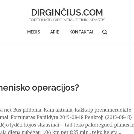
DIRGINČIUS.COM
FORTUNATO DIRGINČIAUS TINKLARAŠTIS
OPEN
MEDIS
APIE
KONTAKTAI
SEARCH
BAR
 menisko operacijos?
ba ne). Bus pildoma. Kam aktualu, kažkaip prenumeruokite
imai, Fortunatas Papildyta 2015-08-18 Penktoji (2015-08-13)
adėjo lydėti kojos skausmai – tad teko pakoreguoti planus ir
ąją dieną nubėgau 1,06 km per 6:25 min., teko keletą...