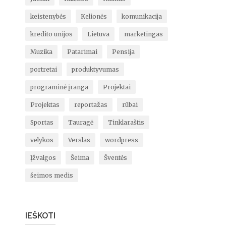
keistenybės
Kelionės
komunikacija
kredito unijos
Lietuva
marketingas
Muzika
Patarimai
Pensija
portretai
produktyvumas
programinė įranga
Projektai
Projektas
reportažas
rūbai
Sportas
Tauragė
Tinklaraštis
velykos
Verslas
wordpress
Įžvalgos
Šeima
Šventės
šeimos medis
IEŠKOTI