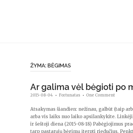
Skip
to
content
ŽYMA:
BĖGIMAS
Ar galima vėl bėgioti po
2015-08-04
Fortunatas
One Comment
Atsakymas šiandien: nežinau, galbūt (taip ar
arba vis laiks nuo laiko apsilankykite. Linkėj
ir šeštoji diena (2015-08-18) Pabėgiojimus pr
tarp pastarųjų bėgimų įterpti riedučius. Penkt