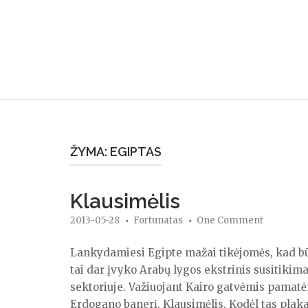
Skip
to
content
ŽYMA:
EGIPTAS
Klausimėlis
2013-05-28
Fortunatas
One Comment
Lankydamiesi Egipte mažai tikėjomės, kad būs
tai dar įvyko Arabų lygos ekstrinis susitikima
sektoriuje. Važiuojant Kairo gatvėmis pamat
Erdogano banerį. Klausimėlis. Kodėl tas plaka