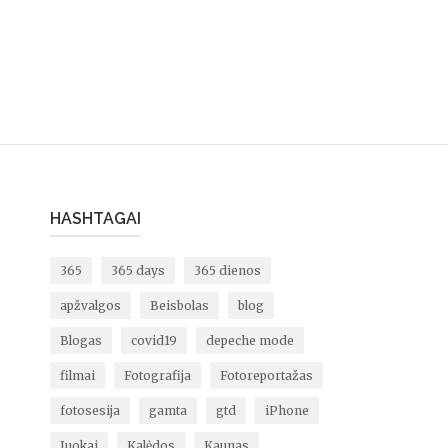
HASHTAGAI
365
365 days
365 dienos
apžvalgos
Beisbolas
blog
Blogas
covid19
depeche mode
filmai
Fotografija
Fotoreportažas
fotosesija
gamta
gtd
iPhone
Juokai
Kalėdos
Kaunas