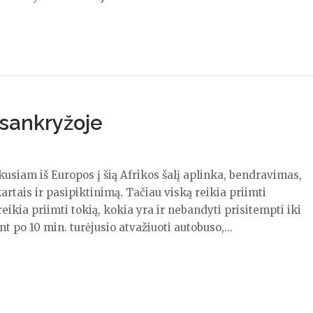
 sankryžoje
usiam iš Europos į šią Afrikos šalį aplinka, bendravimas,
artais ir pasipiktinimą. Tačiau viską reikia priimti
 reikia priimti tokią, kokia yra ir nebandyti prisitempti iki
nt po 10 min. turėjusio atvažiuoti autobuso,...