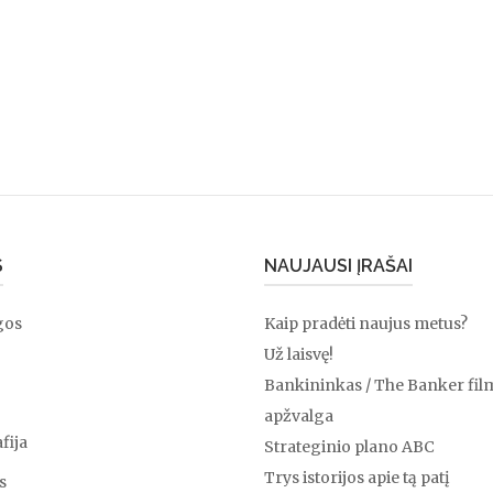
S
NAUJAUSI ĮRAŠAI
gos
Kaip pradėti naujus metus?
Už laisvę!
Bankininkas / The Banker fil
apžvalga
fija
Strateginio plano ABC
Trys istorijos apie tą patį
s