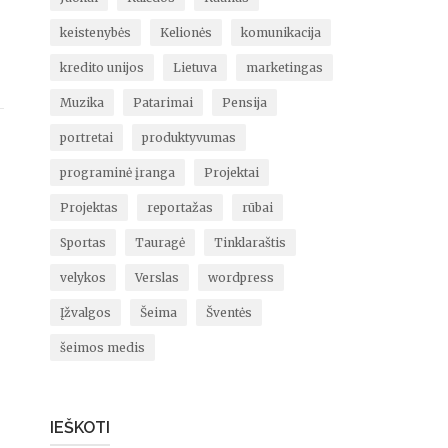
keistenybės
Kelionės
komunikacija
kredito unijos
Lietuva
marketingas
Muzika
Patarimai
Pensija
portretai
produktyvumas
programinė įranga
Projektai
Projektas
reportažas
rūbai
Sportas
Tauragė
Tinklaraštis
velykos
Verslas
wordpress
Įžvalgos
Šeima
Šventės
šeimos medis
IEŠKOTI