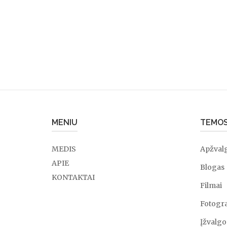
Kairo
sankryžoje"
MENIU
TEMO
MEDIS
Apžval
APIE
Blogas
KONTAKTAI
Filmai
Fotogra
Įžvalgo