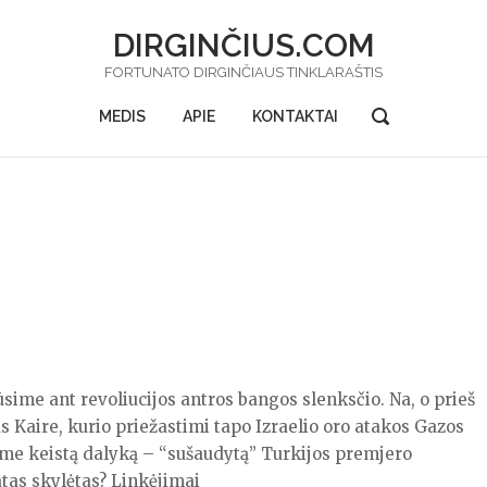
DIRGINČIUS.COM
FORTUNATO DIRGINČIAUS TINKLARAŠTIS
OPEN
MEDIS
APIE
KONTAKTAI
SEARCH
BAR
ime ant revoliucijos antros bangos slenksčio. Na, o prieš
s Kaire, kurio priežastimi tapo Izraelio oro atakos Gazos
ėme keistą dalyką – “sušaudytą” Turkijos premjero
tas skylėtas? Linkėjimai