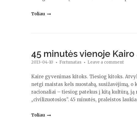
"Klausimėlis"
Toliau
45 minutės vienoje Kairo
2013-04-10
Fortunatas
Leave a comment
Kaire gyvenimas kitoks. Tiesiog kitoks. Atvyk
netgi maistas kels nuostabą, susižavėjimą, o k
racionaliai – tiesiog patekus į kitą kultūrą, ją
„civilizuotosios”. 45 minutės, praleistos laukia
"45
Toliau
minutės
vienoje