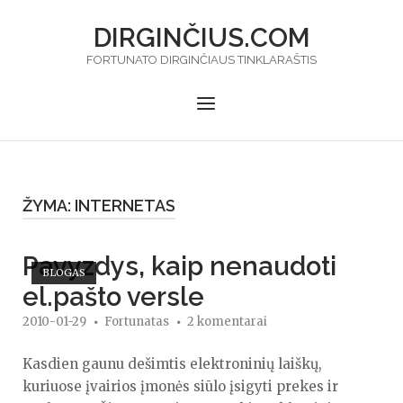
Skip
DIRGINČIUS.COM
to
content
FORTUNATO DIRGINČIAUS TINKLARAŠTIS
Menu
ŽYMA:
INTERNETAS
Open post
Pavyzdys, kaip nenaudoti
BLOGAS
el.pašto versle
2010-01-29
Fortunatas
2 komentarai
Kasdien gaunu dešimtis elektroninių laiškų,
kuriuose įvairios įmonės siūlo įsigyti prekes ir