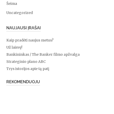
Šeima
Uncategorized
NAUJAUSI ĮRAŠAI
Kaip pradėti naujus metus?
Už laisvę!
Bankininkas / The Banker filmo apžvalga
Strateginio plano ABC
Trys istorijos apie tą patį
REKOMENDUOJU