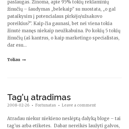
paslaugas. Žinoma, apie 95% tokių reklaminių
žinučių – šaudymas „belekaip” su nuostata, „o gal
pataikysim į potencialaus pirkėjo/užsakovo
poreikius?”. Kaip čia gaunasi, bet nei viena tokia
žinutė manęs niekaip neužkabuina. Po kokių 5 tokių
žinučių (aš kantrus, o kaip marketingo specialistas,
dar esu...
"Pavyzdys,
Toliau
kaip
nenaudoti
el.pašto
versle"
Tag’ų atradimas
2008-02-26
Fortunatas
Leave a comment
Atradau niekur niekieno neslėptą dalyką bloge – tai
tag’us arba etiketes. Dabar nereikės laužyti galvos,