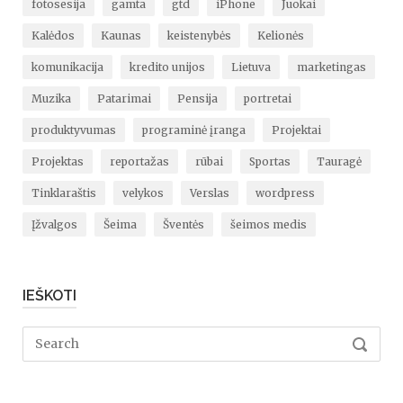
fotosesija
gamta
gtd
iPhone
Juokai
Kalėdos
Kaunas
keistenybės
Kelionės
komunikacija
kredito unijos
Lietuva
marketingas
Muzika
Patarimai
Pensija
portretai
produktyvumas
programinė įranga
Projektai
Projektas
reportažas
rūbai
Sportas
Tauragė
Tinklaraštis
velykos
Verslas
wordpress
Įžvalgos
Šeima
Šventės
šeimos medis
IEŠKOTI
Search
SEARC
for: