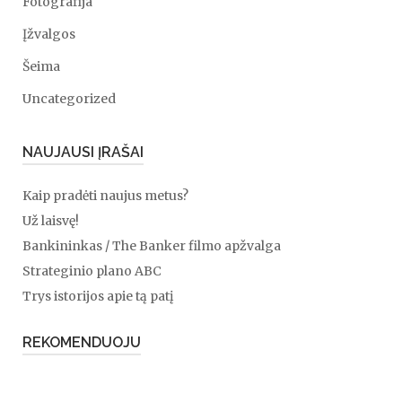
Fotografija
Įžvalgos
Šeima
Uncategorized
NAUJAUSI ĮRAŠAI
Kaip pradėti naujus metus?
Už laisvę!
Bankininkas / The Banker filmo apžvalga
Strateginio plano ABC
Trys istorijos apie tą patį
REKOMENDUOJU