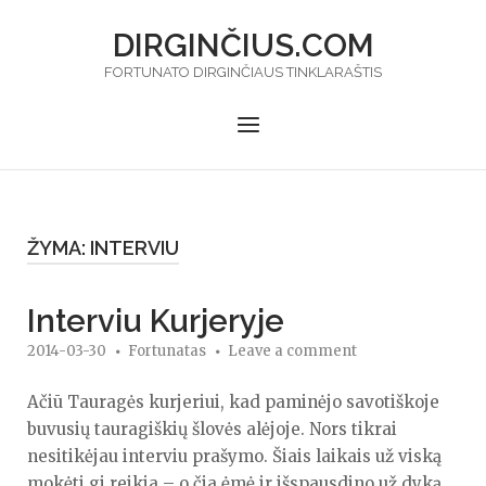
Skip
DIRGINČIUS.COM
to
content
FORTUNATO DIRGINČIAUS TINKLARAŠTIS
Menu
ŽYMA:
INTERVIU
Interviu Kurjeryje
2014-03-30
Fortunatas
Leave a comment
Ačiū Tauragės kurjeriui, kad paminėjo savotiškoje
buvusių tauragiškių šlovės alėjoje. Nors tikrai
nesitikėjau interviu prašymo. Šiais laikais už viską
mokėti gi reikia – o čia ėmė ir išspausdino už dyką