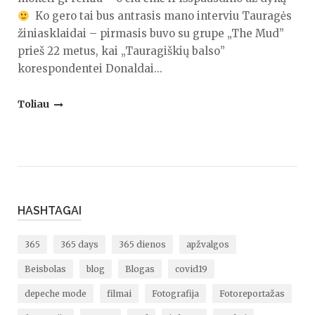
Ko gero tai bus antrasis mano interviu Tauragės
žiniasklaidai – pirmasis buvo su grupe „The Mud”
prieš 22 metus, kai „Tauragiškių balso”
korespondentei Donaldai...
"Interviu
Toliau
Kurjeryje"
HASHTAGAI
365
365 days
365 dienos
apžvalgos
Beisbolas
blog
Blogas
covid19
depeche mode
filmai
Fotografija
Fotoreportažas