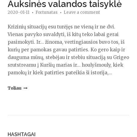
Auksinės valandos taisyklė
2020-01-11
Fortunatas
Leave a comment
Krizinių situacijų esu turėjęs ne vieną ir ne dvi.
Vienas pavyko suvaldyti, iš kitų teko labai gerai
pasimokyti. Ir… žinoma, vertingiausios buvo tos, iš
kurių per pamokas gavau patirties. Ko gero kaip ir
dauguma mūsų, stebėjau ir stebiu situaciją su Grigeo
srutstreamu į Kuršių marias ir… houlyšmouly, kiek
pamokų ir kiek patirties pateikia ši istorija,...
"Auksinės
Toliau
valandos
taisyklė"
HASHTAGAI