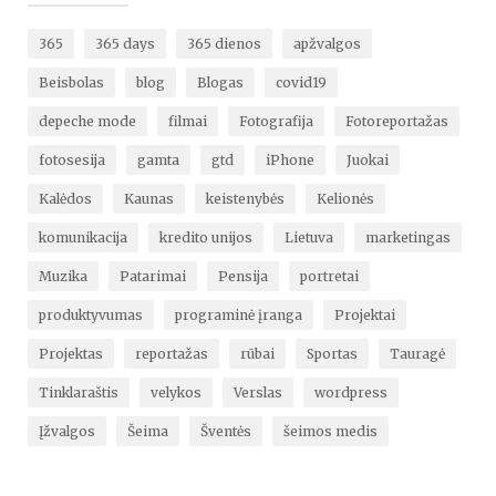
365
365 days
365 dienos
apžvalgos
Beisbolas
blog
Blogas
covid19
depeche mode
filmai
Fotografija
Fotoreportažas
fotosesija
gamta
gtd
iPhone
Juokai
Kalėdos
Kaunas
keistenybės
Kelionės
komunikacija
kredito unijos
Lietuva
marketingas
Muzika
Patarimai
Pensija
portretai
produktyvumas
programinė įranga
Projektai
Projektas
reportažas
rūbai
Sportas
Tauragė
Tinklaraštis
velykos
Verslas
wordpress
Įžvalgos
Šeima
Šventės
šeimos medis