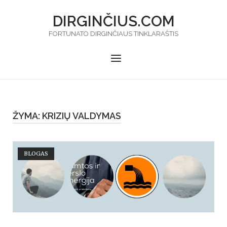
Skip
DIRGINČIUS.COM
to
content
FORTUNATO DIRGINČIAUS TINKLARAŠTIS
Menu
ŽYMA:
KRIZIŲ VALDYMAS
Open post
BLOGAS