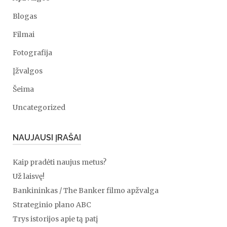
Blogas
Filmai
Fotografija
Įžvalgos
Šeima
Uncategorized
NAUJAUSI ĮRAŠAI
Kaip pradėti naujus metus?
Už laisvę!
Bankininkas / The Banker filmo apžvalga
Strateginio plano ABC
Trys istorijos apie tą patį