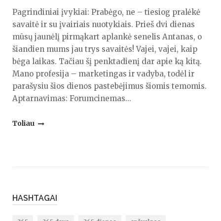
Pagrindiniai įvykiai: Prabėgo, ne – tiesiog pralėkė
savaitė ir su įvairiais nuotykiais. Prieš dvi dienas
mūsų jaunėlį pirmąkart aplankė senelis Antanas, o
šiandien mums jau trys savaitės! Vajei, vajei, kaip
bėga laikas. Tačiau šį penktadienį dar apie ką kitą.
Mano profesija – marketingas ir vadyba, todėl ir
parašysiu šios dienos pastebėjimus šiomis temomis.
Aptarnavimas: Forumcinemas...
"Reklaminis,
Toliau
marketinginis,
pardaviminis,
akcijinis,
priešsavaitgalinis
apibendrinantis
straipsnelis"
HASHTAGAI