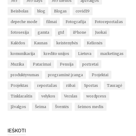
365
365 days
365 dienos
apžvalgos
Beisbolas
blog
Blogas
covid19
depeche mode
filmai
Fotografija
Fotoreportažas
fotosesija
gamta
gtd
iPhone
Juokai
Kalėdos
Kaunas
keistenybės
Kelionės
komunikacija
kredito unijos
Lietuva
marketingas
Muzika
Patarimai
Pensija
portretai
produktyvumas
programinė įranga
Projektai
Projektas
reportažas
rūbai
Sportas
Tauragė
Tinklaraštis
velykos
Verslas
wordpress
Įžvalgos
Šeima
Šventės
šeimos medis
IEŠKOTI