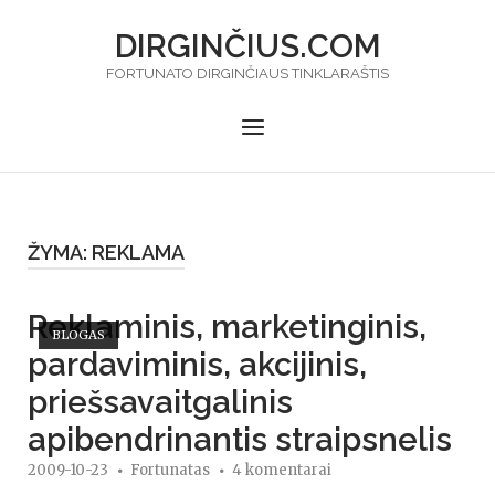
Skip
DIRGINČIUS.COM
to
content
FORTUNATO DIRGINČIAUS TINKLARAŠTIS
Menu
ŽYMA:
REKLAMA
Open post
Reklaminis, marketinginis,
BLOGAS
pardaviminis, akcijinis,
priešsavaitgalinis
apibendrinantis straipsnelis
2009-10-23
Fortunatas
4 komentarai