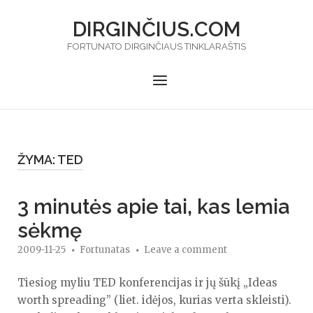
Skip
DIRGINČIUS.COM
to
content
FORTUNATO DIRGINČIAUS TINKLARAŠTIS
Menu
ŽYMA:
TED
3 minutės apie tai, kas lemia
sėkmę
2009-11-25
Fortunatas
Leave a comment
Tiesiog myliu TED konferencijas ir jų šūkį „Ideas
worth spreading” (liet. idėjos, kurias verta skleisti).