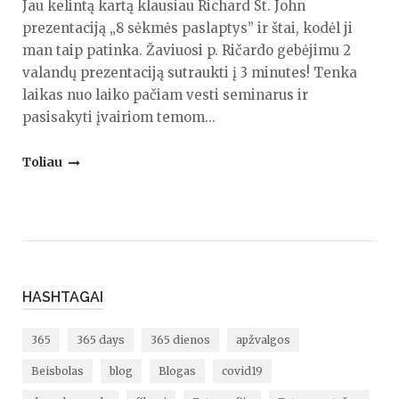
Jau kelintą kartą klausiau Richard St. John
prezentaciją „8 sėkmės paslaptys” ir štai, kodėl ji
man taip patinka. Žaviuosi p. Ričardo gebėjimu 2
valandų prezentaciją sutraukti į 3 minutes! Tenka
laikas nuo laiko pačiam vesti seminarus ir
pasisakyti įvairiom temom...
"3
Toliau
minutės
apie
tai,
kas
lemia
sėkmę"
HASHTAGAI
365
365 days
365 dienos
apžvalgos
Beisbolas
blog
Blogas
covid19