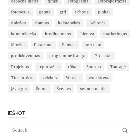
depeche mode
filmai
Fotografija
Fotoreportažas
fotosesija
gamta
gtd
iPhone
Juokai
Kalėdos
Kaunas
keistenybės
Kelionės
komunikacija
kredito unijos
Lietuva
marketingas
Muzika
Patarimai
Pensija
portretai
produktyvumas
programinė įranga
Projektai
Projektas
reportažas
rūbai
Sportas
Tauragė
Tinklaraštis
velykos
Verslas
wordpress
Įžvalgos
Šeima
Šventės
šeimos medis
IEŠKOTI
Search
SEARC
for: