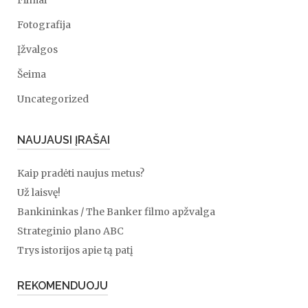
Filmai
Fotografija
Įžvalgos
Šeima
Uncategorized
NAUJAUSI ĮRAŠAI
Kaip pradėti naujus metus?
Už laisvę!
Bankininkas / The Banker filmo apžvalga
Strateginio plano ABC
Trys istorijos apie tą patį
REKOMENDUOJU