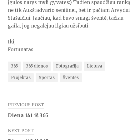
įgulos narys myli gyvates:) Tadien spaudžiau ranką
ne tik Aukštadvario seniūnei, bet ir pačiam Arvydui
Stašaičiui. Jaučiau, kad buvo smagi šventė, tačiau
gaila, jog negalėjau ilgiau užsibūti.
Iki,
Fortunatas
365
365 dienos
Fotografija
Lietuva
Projektas
Sportas
Šventės
Navigacija
PREVIOUS POST
tarp
Diena 141 iš 365
įrašų
NEXT POST