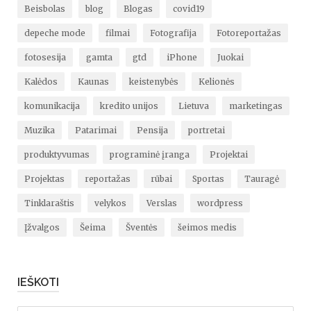
Beisbolas
blog
Blogas
covid19
depeche mode
filmai
Fotografija
Fotoreportažas
fotosesija
gamta
gtd
iPhone
Juokai
Kalėdos
Kaunas
keistenybės
Kelionės
komunikacija
kredito unijos
Lietuva
marketingas
Muzika
Patarimai
Pensija
portretai
produktyvumas
programinė įranga
Projektai
Projektas
reportažas
rūbai
Sportas
Tauragė
Tinklaraštis
velykos
Verslas
wordpress
Įžvalgos
Šeima
Šventės
šeimos medis
IEŠKOTI