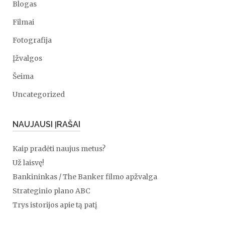
Blogas
Filmai
Fotografija
Įžvalgos
Šeima
Uncategorized
NAUJAUSI ĮRAŠAI
Kaip pradėti naujus metus?
Už laisvę!
Bankininkas / The Banker filmo apžvalga
Strateginio plano ABC
Trys istorijos apie tą patį