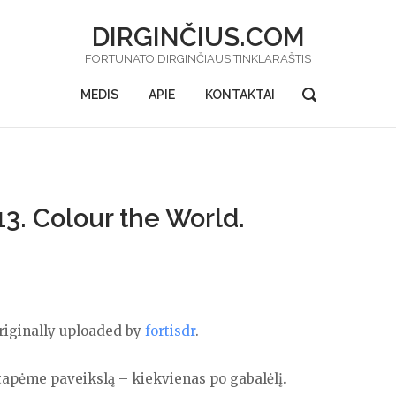
DIRGINČIUS.COM
FORTUNATO DIRGINČIAUS TINKLARAŠTIS
OPEN
MEDIS
APIE
KONTAKTAI
SEARCH
BAR
3. Colour the World.
originally uploaded by
fortisdr
.
tapėme paveikslą – kiekvienas po gabalėlį.