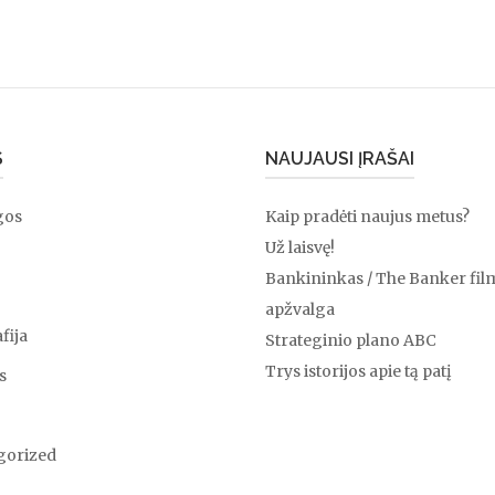
S
NAUJAUSI ĮRAŠAI
gos
Kaip pradėti naujus metus?
Už laisvę!
Bankininkas / The Banker fil
apžvalga
fija
Strateginio plano ABC
Trys istorijos apie tą patį
s
gorized