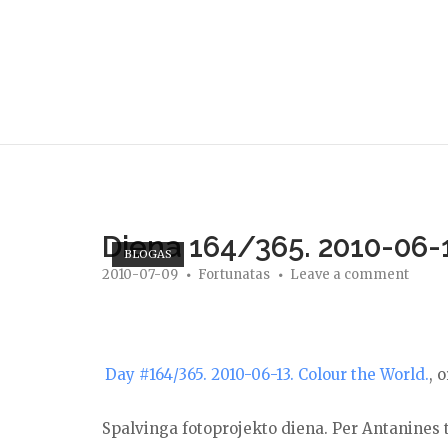
Skip
to
content
Diena 164/365. 2010-06-1
BLOGAS
2010-07-09
Fortunatas
Leave a comment
Day #164/365. 2010-06-13. Colour the World.
, 
Spalvinga fotoprojekto diena. Per Antanines 