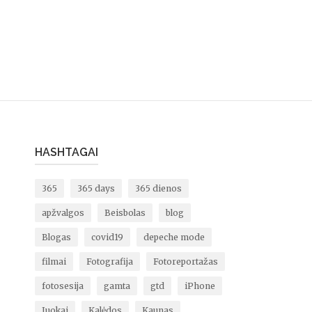
HASHTAGAI
365
365 days
365 dienos
apžvalgos
Beisbolas
blog
Blogas
covid19
depeche mode
filmai
Fotografija
Fotoreportažas
fotosesija
gamta
gtd
iPhone
Juokai
Kalėdos
Kaunas