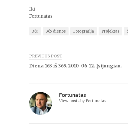
Iki
Fortunatas
365
365 dienos
Fotografija
Projektas
PREVIOUS POST
Navigacija
Diena 163 iš 365. 2010-06-12. Įsijungiau.
tarp
įrašų
Fortunatas
View posts by Fortunatas