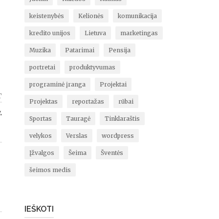
keistenybės
Kelionės
komunikacija
kredito unijos
Lietuva
marketingas
Muzika
Patarimai
Pensija
portretai
produktyvumas
programinė įranga
Projektai
T
Projektas
reportažas
rūbai
.
Sportas
Tauragė
Tinklaraštis
velykos
Verslas
wordpress
Įžvalgos
Šeima
Šventės
šeimos medis
IEŠKOTI