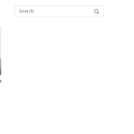
Search
SEARCH
for:
o