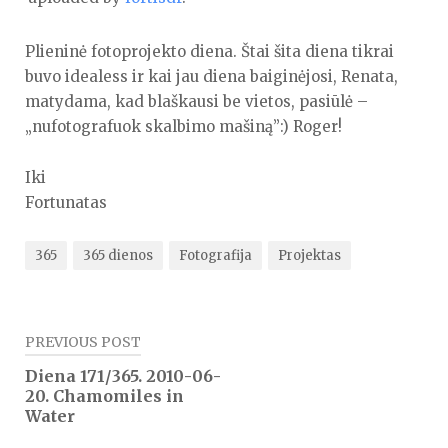
Plieninė fotoprojekto diena. Štai šita diena tikrai
buvo idealess ir kai jau diena baiginėjosi, Renata,
matydama, kad blaškausi be vietos, pasiūlė –
„nufotografuok skalbimo mašiną”:) Roger!
Iki
Fortunatas
365
365 dienos
Fotografija
Projektas
Navigacija
PREVIOUS POST
tarp
Diena 171/365. 2010-06-
20. Chamomiles in
įrašų
Water