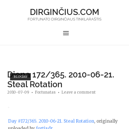
Skip
DIRGINČIUS.COM
to
content
FORTUNATO DIRGINČIAUS TINKLARAŠTIS
Menu
Diena 172/365. 2010-06-21.
BLOGAS
Steal Rotation
2010-07-09
Fortunatas
Leave a comment
Day #172/365. 2010-06-21. Steal Rotation
, originally
uploaded by
fortisdr
.