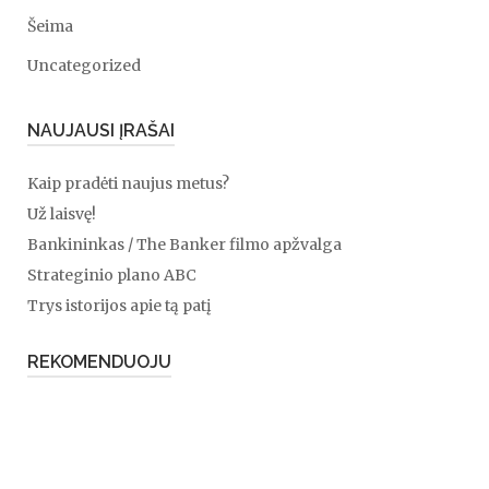
Šeima
Uncategorized
NAUJAUSI ĮRAŠAI
Kaip pradėti naujus metus?
Už laisvę!
Bankininkas / The Banker filmo apžvalga
Strateginio plano ABC
Trys istorijos apie tą patį
REKOMENDUOJU