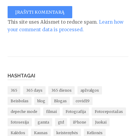
This site uses Akismet to reduce spam.
Learn how
your comment data is processed.
HASHTAGAI
365
365 days
365 dienos
apžvalgos
Beisbolas
blog
Blogas
covid19
depeche mode
filmai
Fotografija
Fotoreportažas
fotosesija
gamta
gtd
iPhone
Juokai
Kalėdos
Kaunas
keistenybės
Kelionės