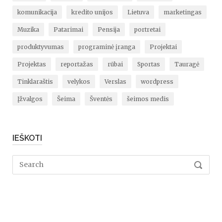
komunikacija
kredito unijos
Lietuva
marketingas
Muzika
Patarimai
Pensija
portretai
produktyvumas
programinė įranga
Projektai
Projektas
reportažas
rūbai
Sportas
Tauragė
Tinklaraštis
velykos
Verslas
wordpress
Įžvalgos
Šeima
Šventės
šeimos medis
IEŠKOTI
Search
SEARC
for: