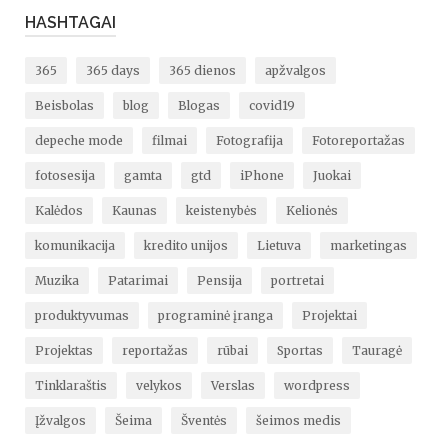
HASHTAGAI
365
365 days
365 dienos
apžvalgos
Beisbolas
blog
Blogas
covid19
depeche mode
filmai
Fotografija
Fotoreportažas
fotosesija
gamta
gtd
iPhone
Juokai
Kalėdos
Kaunas
keistenybės
Kelionės
komunikacija
kredito unijos
Lietuva
marketingas
Muzika
Patarimai
Pensija
portretai
produktyvumas
programinė įranga
Projektai
Projektas
reportažas
rūbai
Sportas
Tauragė
Tinklaraštis
velykos
Verslas
wordpress
Įžvalgos
Šeima
Šventės
šeimos medis