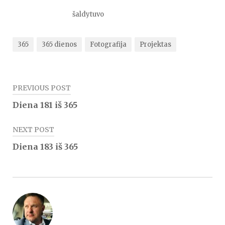
šaldytuvo
365
365 dienos
Fotografija
Projektas
Navigacija
PREVIOUS POST
tarp
Diena 181 iš 365
įrašų
NEXT POST
Diena 183 iš 365