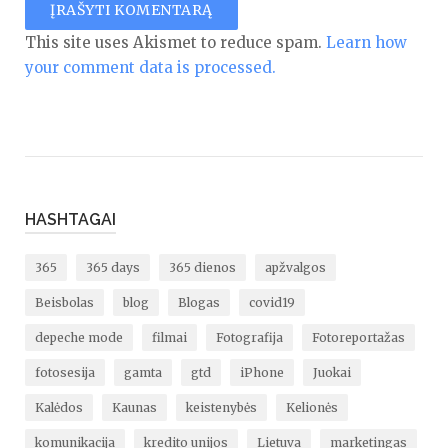
This site uses Akismet to reduce spam.
Learn how
your comment data is processed.
HASHTAGAI
365
365 days
365 dienos
apžvalgos
Beisbolas
blog
Blogas
covid19
depeche mode
filmai
Fotografija
Fotoreportažas
fotosesija
gamta
gtd
iPhone
Juokai
Kalėdos
Kaunas
keistenybės
Kelionės
komunikacija
kredito unijos
Lietuva
marketingas