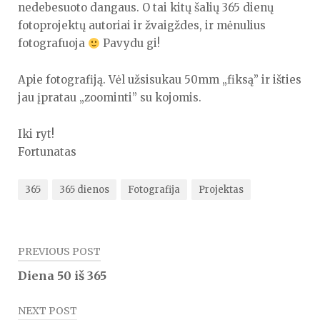
nedebesuoto dangaus. O tai kitų šalių 365 dienų
fotoprojektų autoriai ir žvaigždes, ir mėnulius
fotografuoja
Pavydu gi!
Apie fotografiją. Vėl užsisukau 50mm „fiksą” ir išties
jau įpratau „zoominti” su kojomis.
Iki ryt!
Fortunatas
365
365 dienos
Fotografija
Projektas
Navigacija
PREVIOUS POST
tarp
Diena 50 iš 365
įrašų
NEXT POST