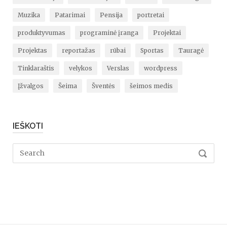
Muzika
Patarimai
Pensija
portretai
produktyvumas
programinė įranga
Projektai
Projektas
reportažas
rūbai
Sportas
Tauragė
Tinklaraštis
velykos
Verslas
wordpress
Įžvalgos
Šeima
Šventės
šeimos medis
IEŠKOTI
Search
SEARC
for: