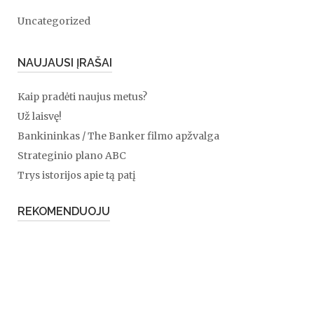
Uncategorized
NAUJAUSI ĮRAŠAI
Kaip pradėti naujus metus?
Už laisvę!
Bankininkas / The Banker filmo apžvalga
Strateginio plano ABC
Trys istorijos apie tą patį
REKOMENDUOJU