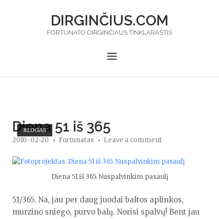
Skip
DIRGINČIUS.COM
to
content
FORTUNATO DIRGINČIAUS TINKLARAŠTIS
Menu
Diena 51 iš 365
BLOGAS
2010-02-20
Fortunatas
Leave a comment
Diena 51 iš 365. Nuspalvinkim pasaulį
51/365. Na, jau per daug juodai baltos aplinkos,
murzino sniego, purvo balų. Norisi spalvų! Bent jau