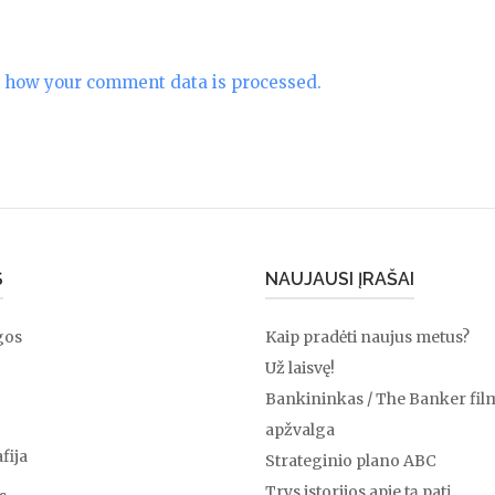
 how your comment data is processed.
S
NAUJAUSI ĮRAŠAI
gos
Kaip pradėti naujus metus?
Už laisvę!
Bankininkas / The Banker fil
apžvalga
fija
Strateginio plano ABC
Trys istorijos apie tą patį