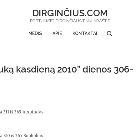
DIRGINČIUS.COM
FORTUNATO DIRGINČIAUS TINKLARAŠTIS
OPEN
MEDIS
APIE
KONTAKTAI
SEARCH
BAR
uką kasdieną 2010” dienos 306-
 311 iš 365. Atspindys
 310 iš 365. Suoliukas