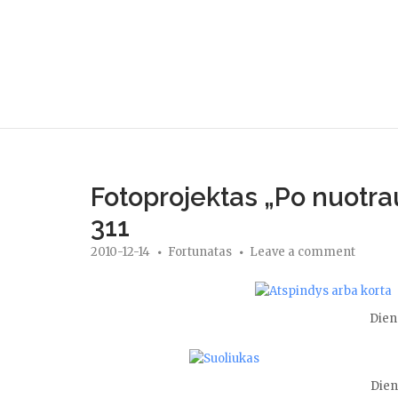
Skip
to
content
Fotoprojektas „Po nuotra
311
2010-12-14
Fortunatas
Leave a comment
Diena
Diena