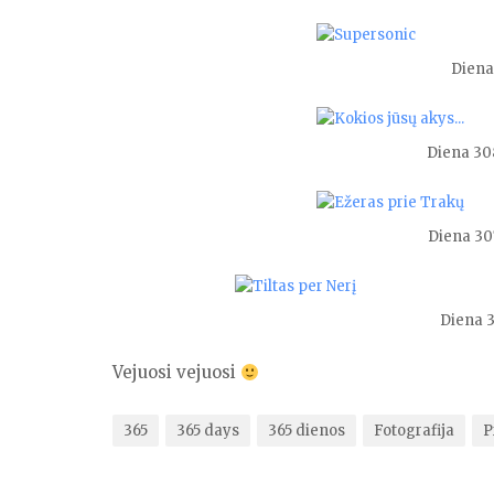
Diena
Diena 308
Diena 307
Diena 3
Vejuosi vejuosi
365
365 days
365 dienos
Fotografija
P