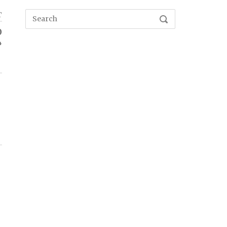
T
Search
SEARCH
for:
0
4