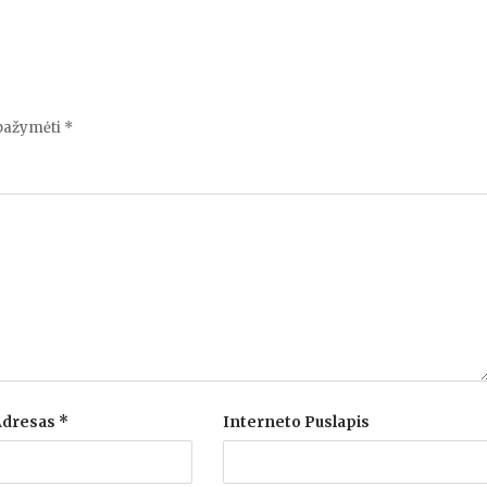
 pažymėti
*
 Adresas
*
Interneto Puslapis