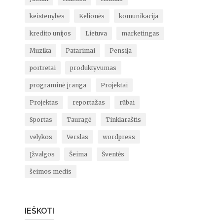
keistenybės
Kelionės
komunikacija
kredito unijos
Lietuva
marketingas
Muzika
Patarimai
Pensija
portretai
produktyvumas
programinė įranga
Projektai
Projektas
reportažas
rūbai
Sportas
Tauragė
Tinklaraštis
velykos
Verslas
wordpress
Įžvalgos
Šeima
Šventės
šeimos medis
IEŠKOTI