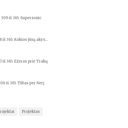
 309 iš 365. Supersonic
 iš 365. Kokios jūsų akys...
 iš 365. Ežeras prie Trakų
06 iš 365. Tiltas per Nerį
rojektai
Projektas