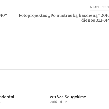
NEXT POS
010”
Fotoprojektas „Po nuotrauką kasdieną” 201
dienos 312-31
ariantai
2016/4 Saugokime
6
2016-01-05