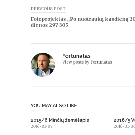
PREVIOUS POST
Navigacija
Fotoprojektas „Po nuotrauką kasdieną 2
tarp
dienos 297-305
įrašų
Fortunatas
View posts by Fortunatas
YOU MAY ALSO LIKE
2015/6 Minčių žemėlapis
2016/5 V
2016-01-07
2016-01-0