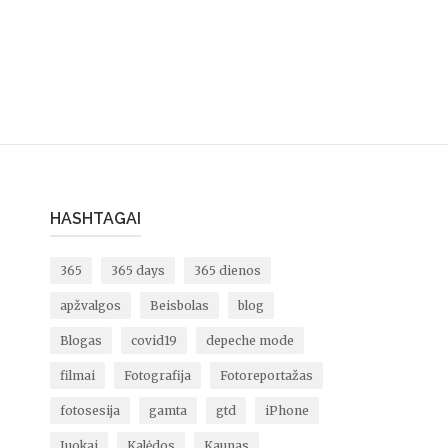
HASHTAGAI
365
365 days
365 dienos
apžvalgos
Beisbolas
blog
Blogas
covid19
depeche mode
filmai
Fotografija
Fotoreportažas
fotosesija
gamta
gtd
iPhone
Juokai
Kalėdos
Kaunas