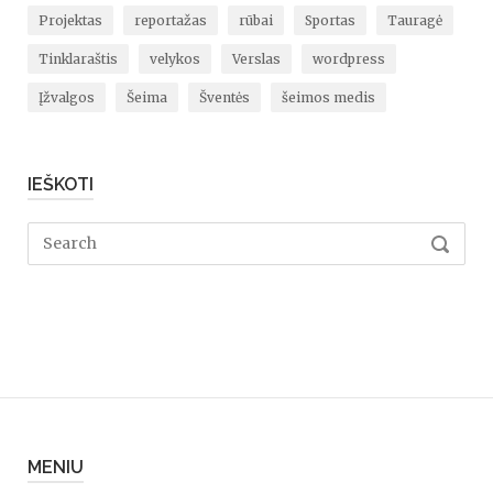
Projektas
reportažas
rūbai
Sportas
Tauragė
Tinklaraštis
velykos
Verslas
wordpress
Įžvalgos
Šeima
Šventės
šeimos medis
IEŠKOTI
Search
SEARC
for:
MENIU