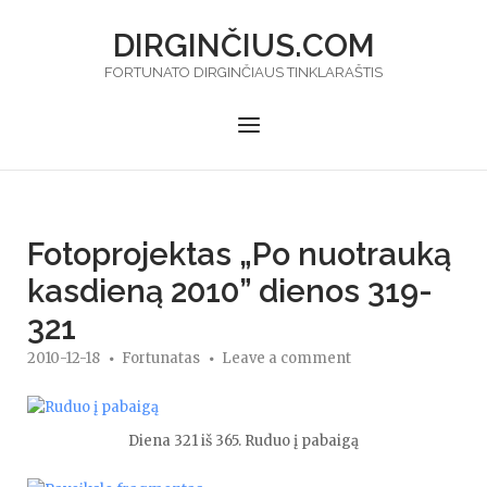
Skip
DIRGINČIUS.COM
to
content
FORTUNATO DIRGINČIAUS TINKLARAŠTIS
Menu
Fotoprojektas „Po nuotrauką
kasdieną 2010” dienos 319-
321
2010-12-18
Fortunatas
Leave a comment
Diena 321 iš 365. Ruduo į pabaigą