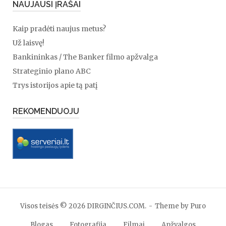
NAUJAUSI ĮRAŠAI
Kaip pradėti naujus metus?
Už laisvę!
Bankininkas / The Banker filmo apžvalga
Strateginio plano ABC
Trys istorijos apie tą patį
REKOMENDUOJU
Visos teisės © 2026 DIRGINČIUS.COM.
Theme by
Puro
Blogas
Fotografija
Filmai
Apžvalgos