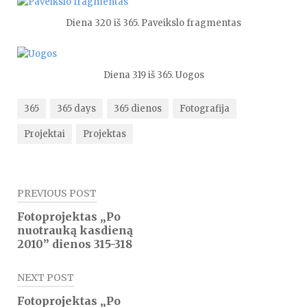
Diena 320 iš 365. Paveikslo fragmentas
Diena 319 iš 365. Uogos
365
365 days
365 dienos
Fotografija
Projektai
Projektas
Navigacija
PREVIOUS POST
tarp
Fotoprojektas „Po
nuotrauką kasdieną
įrašų
2010” dienos 315-318
NEXT POST
Fotoprojektas „Po