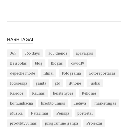
HASHTAGAI
365
365 days
365 dienos
apžvalgos
Beisbolas
blog
Blogas
covid19
depeche mode
filmai
Fotografija
Fotoreportažas
fotosesija
gamta
gtd
iPhone
Juokai
Kalėdos
Kaunas
keistenybės
Kelionės
komunikacija
kredito unijos
Lietuva
marketingas
Muzika
Patarimai
Pensija
portretai
produktyvumas
programinė įranga
Projektai