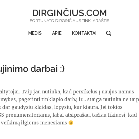
DIRGINČIUS.COM
FORTUNATO DIRGINČIAUS TINKLARAŠTIS
OPEN
MEDIS
APIE
KONTAKTAI
SEARCH
BAR
jinimo darbai :)
kaitytojai. Taip jau nutinka, kad persikėlus į naujus namus
mybes, pagerinti tinklapio darbą ir… staiga nutinka ne taip
 dar gaudysiu klaidas, lopysiu, kur kiaura. Jei tokios
 prenumeratoriams, labai atsiprašau, tačiau tikiuosi, kad
io veikimą ilgiems mėnesiams