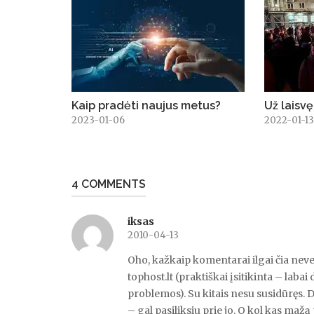
Kaip pradėti naujus metus?
Už laisvę
2023-01-06
2022-01-1
4 COMMENTS
iksas
2010-04-13
Oho, kažkaip komentarai ilgai čia nev
tophost.lt (praktiškai įsitikinta – laba
problemos). Su kitais nesu susidūręs. D
– gal pasiliksiu prie jo. O kol kas ma