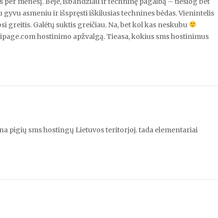
s per mėnesį. Beje, išbandžiau ir techninę pagalbą – tiesiog bet
gyvu asmeniu ir išspręsti iškilusias technines bėdas. Vienintelis
i greitis. Galėtų suktis greičiau. Na, bet kol kas neskubu
 ipage.com hostinimo apžvalgą. Tieasa, kokius sms hostinimus
ilna pigių sms hostingų Lietuvos teritorjoj. tada elementariai