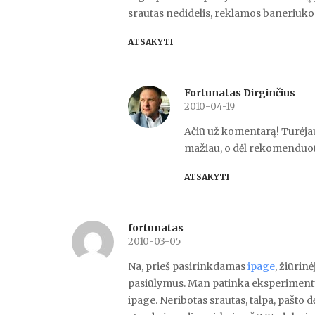
srautas nedidelis, reklamos baneriuko
ATSAKYTI
Fortunatas Dirginčius
2010-04-19
Ačiū už komentarą! Turėjau
mažiau, o dėl rekomenduotų
ATSAKYTI
fortunatas
2010-03-05
Na, prieš pasirinkdamas
ipage
, žiūrin
pasiūlymus. Man patinka eksperimentuot
ipage. Neribotas srautas, talpa, pašt