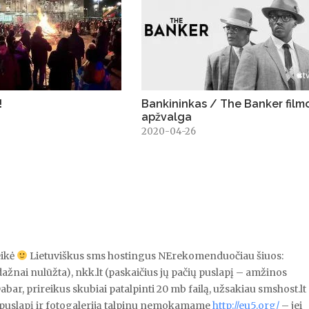
!
Bankininkas / The Banker film
apžvalga
3
2020-04-26
eikė
Lietuviškus sms hostingus NErekomenduočiau šiuos:
i dažnai nulūžta), nkk.lt (paskaičius jų pačių puslapį – amžinos
abar, prireikus skubiai patalpinti 20 mb failą, užsakiau smshost.lt
žą puslapį ir fotogaleriją talpinu nemokamame
http://eu5.org/
– jei