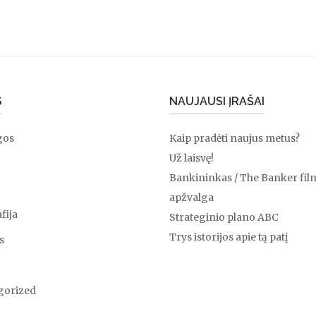
S
NAUJAUSI ĮRAŠAI
gos
Kaip pradėti naujus metus?
Už laisvę!
Bankininkas / The Banker fil
apžvalga
fija
Strateginio plano ABC
Trys istorijos apie tą patį
s
gorized