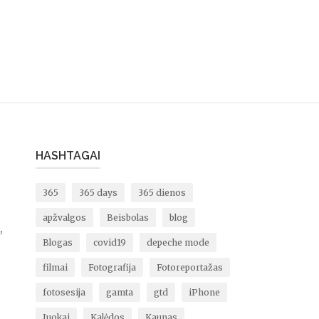
HASHTAGAI
365
365 days
365 dienos
apžvalgos
Beisbolas
blog
,
Blogas
covid19
depeche mode
filmai
Fotografija
Fotoreportažas
fotosesija
gamta
gtd
iPhone
Juokai
Kalėdos
Kaunas