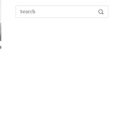
Search
SEARCH
for:
o