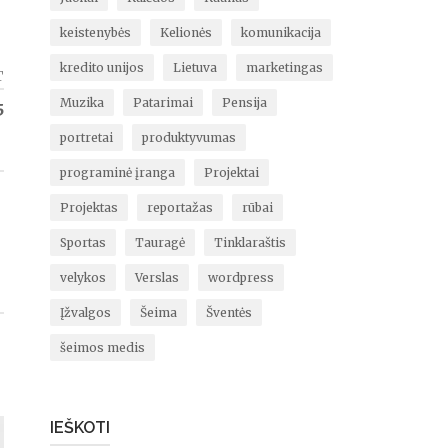
keistenybės
Kelionės
komunikacija
kredito unijos
Lietuva
marketingas
T
Muzika
Patarimai
Pensija
5
portretai
produktyvumas
programinė įranga
Projektai
Projektas
reportažas
rūbai
Sportas
Tauragė
Tinklaraštis
velykos
Verslas
wordpress
Įžvalgos
Šeima
Šventės
šeimos medis
IEŠKOTI