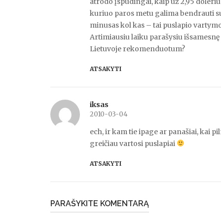
atrodo įspūdingai, kaip už 2,95 doleriu
kuriuo paros metu galima bendrauti su 
minusas kol kas – tai puslapio vartymos
Artimiausiu laiku parašysiu išsamesnę
Lietuvoje rekomenduotum?
ATSAKYTI
iksas
2010-03-04
ech, ir kam tie ipage ar panašiai, kai p
greičiau vartosi puslapiai
ATSAKYTI
PARAŠYKITE KOMENTARĄ