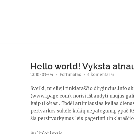
Skip
to
content
Hello world! Vyksta atnau
2010-03-04
Fortunatas
4 komentarai
Sveiki, mielieji tinklaraščio dirgincius.info s
(www.ipage.com), norisi išbandyti naujas gali
kaip tikėtasi. Todėl artimiausias kelias dienas
pertvarkos sukėlė kokių nepatogumų, ypač RSS
šis persitvarkymas leis pagerinti tinklarašč
Su linkėjimais,