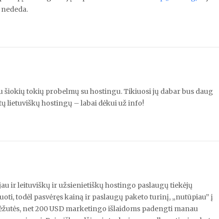
 nededa.
 šiokių tokių probelmų su hostingu. Tikiuosi jų dabar bus daug
 lietuviškų hostingų – labai dėkui už info!
ėjau ir leituviškų ir užsienietiškų hostingo paslaugų tiekėjų
i, todėl pasvėręs kainą ir paslaugų paketo turinį, „nutūpiau” į
o dėžutės, net 200 USD marketingo išlaidoms padengti manau