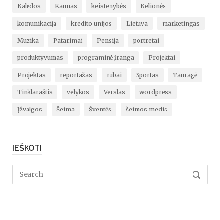
Kalėdos
Kaunas
keistenybės
Kelionės
komunikacija
kredito unijos
Lietuva
marketingas
Muzika
Patarimai
Pensija
portretai
produktyvumas
programinė įranga
Projektai
Projektas
reportažas
rūbai
Sportas
Tauragė
Tinklaraštis
velykos
Verslas
wordpress
Įžvalgos
Šeima
Šventės
šeimos medis
IEŠKOTI
Search
SEARC
for: