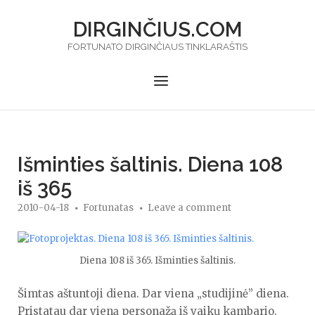
Skip
DIRGINČIUS.COM
to
content
FORTUNATO DIRGINČIAUS TINKLARAŠTIS
Menu
Išminties šaltinis. Diena 108
iš 365
2010-04-18
Fortunatas
Leave a comment
Diena 108 iš 365. Išminties šaltinis.
Šimtas aštuntoji diena. Dar viena „studijinė” diena.
Pristatau dar vieną personažą iš vaikų kambario.