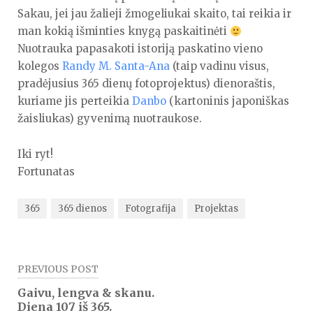
Sakau, jei jau žalieji žmogeliukai skaito, tai reikia ir
man kokią išminties knygą paskaitinėti
Nuotrauka papasakoti istoriją paskatino vieno
kolegos
Randy M. Santa-Ana
(taip vadinu visus,
pradėjusius 365 dienų fotoprojektus) dienoraštis,
kuriame jis perteikia
Danbo
(kartoninis japoniškas
žaisliukas) gyvenimą nuotraukose.
Iki ryt!
Fortunatas
365
365 dienos
Fotografija
Projektas
Navigacija
PREVIOUS POST
tarp
Gaivu, lengva & skanu.
Diena 107 iš 365.
įrašų