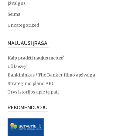
Įžvalgos
Šeima
Uncategorized
NAUJAUSI ĮRAŠAI
Kaip pradėti naujus metus?
Už laisvę!
Bankininkas / The Banker filmo apžvalga
Strateginio plano ABC
Trys istorijos apie tą patį
REKOMENDUOJU