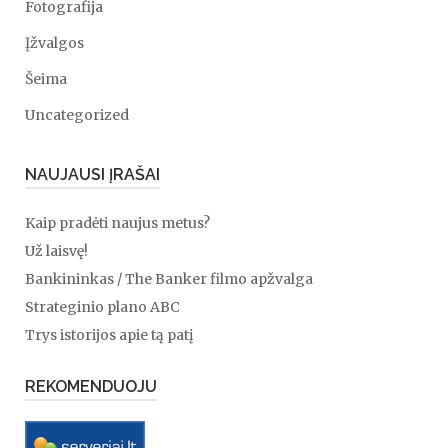
Fotografija
Įžvalgos
Šeima
Uncategorized
NAUJAUSI ĮRAŠAI
Kaip pradėti naujus metus?
Už laisvę!
Bankininkas / The Banker filmo apžvalga
Strateginio plano ABC
Trys istorijos apie tą patį
REKOMENDUOJU