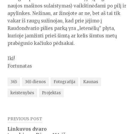
naujos mašinos sulaistymas) vaikštinėdami po pilį ir
apylinkes. Nežinau, ar žinojote ar ne, bet aš tai tik
vakar iš raugų sužinojau, kad prie įėjimo į
Raudondvario pilies parką yra „letenėlių” plyta,
kurioje įamžinti prieš šimtą ar kelis šimtus metų
prabėgusio kačiuko pėdsakai.
Iki!
Fortunatas
365
365 dienos
Fotografija
Kaunas
keistenybės
Projektas
Navigacija
PREVIOUS POST
tarp
Linkuvos dvaro