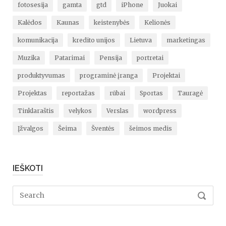
fotosesija
gamta
gtd
iPhone
Juokai
Kalėdos
Kaunas
keistenybės
Kelionės
komunikacija
kredito unijos
Lietuva
marketingas
Muzika
Patarimai
Pensija
portretai
produktyvumas
programinė įranga
Projektai
Projektas
reportažas
rūbai
Sportas
Tauragė
Tinklaraštis
velykos
Verslas
wordpress
Įžvalgos
Šeima
Šventės
šeimos medis
IEŠKOTI
Search
SEARC
for: