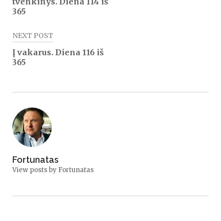
tvenkinys. Diena 114 iš
įrašų
365
NEXT POST
Į vakarus. Diena 116 iš
365
Fortunatas
View posts by Fortunatas