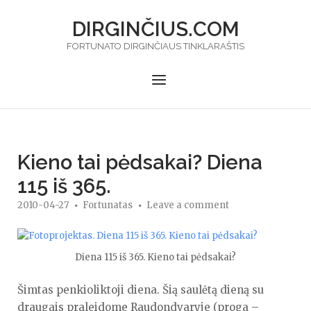
Skip
DIRGINČIUS.COM
to
content
FORTUNATO DIRGINČIAUS TINKLARAŠTIS
Menu
Kieno tai pėdsakai? Diena
115 iš 365.
2010-04-27
Fortunatas
Leave a comment
Diena 115 iš 365. Kieno tai pėdsakai?
Šimtas penkioliktoji diena. Šią saulėtą dieną su
draugais praleidome Raudondvaryje (proga –