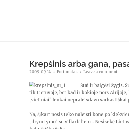
Skip
to
content
Krepšinis arba gana, pasa
2009-09-14
Fortunatas
Leave a comment
Štai ir baigėsi žygis. 
tik Lietuvoje, bet kad ir kokioje nors Airijoje
„vietiniai” lenkai nepraleisdavo sarkastiškai p
Na, šįkart nosis teko nuleisti kone po kiekvi
„drym tymo” su vilko bilietu… Nesisekė Lietuv
katalikiška šalis.