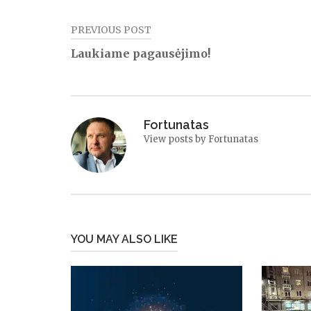
PREVIOUS POST
Navigacija
Laukiame pagausėjimo!
tarp
įrašų
Fortunatas
View posts by Fortunatas
YOU MAY ALSO LIKE