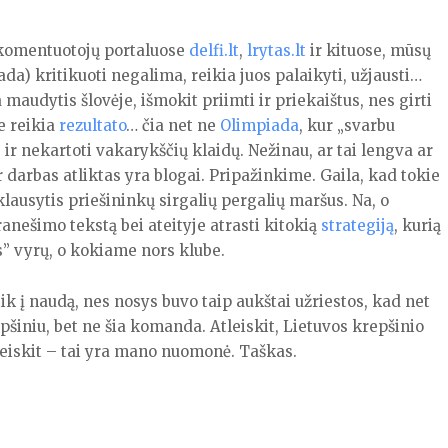
ų komentuotojų portaluose
delfi.lt
,
lrytas.lt
ir kituose, mūsų
da) kritikuoti negalima, reikia juos palaikyti, užjausti…
maudytis šlovėje, išmokit priimti ir priekaištus, nes girti
e reikia
rezultato
… čia net ne
Olimpiada
, kur „svarbu
s ir nekartoti vakarykščių klaidų. Nežinau, ar tai lengva ar
r darbas atliktas yra blogai. Pripažinkime. Gaila, kad tokie
r klausytis priešininkų sirgalių pergalių maršus. Na, o
ranešimo tekstą bei ateityje atrasti kitokią
strategiją
, kurią
ės” vyrų, o kokiame nors klube.
tik į naudą, nes nosys buvo taip aukštai užriestos, kad net
pšiniu, bet ne šia komanda. Atleiskit, Lietuvos krepšinio
atleiskit – tai yra mano nuomonė. Taškas.