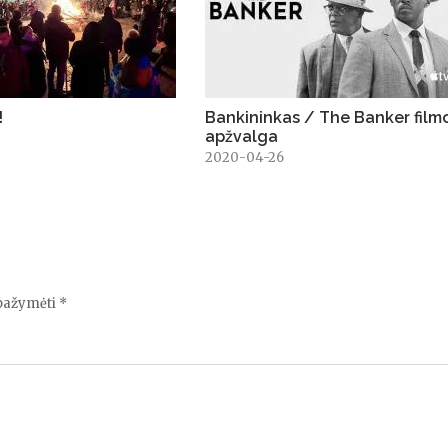
!
Bankininkas / The Banker film
apžvalga
3
2020-04-26
 pažymėti
*