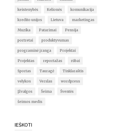
keistenybės
Kelionės
komunikacija
kredito unijos
Lietuva
marketingas
Muzika
Patarimai
Pensija
portretai
produktyvumas
programinė įranga
Projektai
Projektas
reportažas
rūbai
Sportas
Tauragė
Tinklaraštis
velykos
Verslas
wordpress
Įžvalgos
Šeima
Šventės
šeimos medis
IEŠKOTI