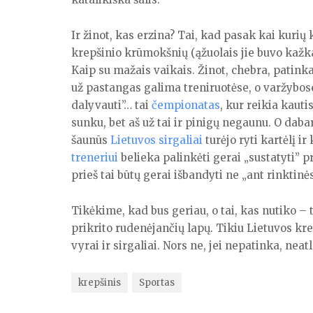
Ir žinot, kas erzina? Tai, kad pasak kai kuri
krepšinio krūmokšnių (ąžuolais jie buvo kažka
Kaip su mažais vaikais. Žinot, chebra, patinka 
už pastangas galima treniruotėse, o varžybos
dalyvauti”… tai
čempionatas
, kur reikia kauti
sunku, bet aš už tai ir pinigų negaunu. O daba
šaunūs
Lietuvos sirgaliai
turėjo ryti kartėlį i
treneriui
belieka palinkėti gerai „sustatyti” p
prieš tai būtų gerai išbandyti ne „ant rinktin
Tikėkime, kad bus geriau, o tai, kas nutiko – 
prikrito rudenėjančių lapų. Tikiu Lietuvos kre
vyrai ir sirgaliai. Nors ne, jei nepatinka, ne
krepšinis
Sportas