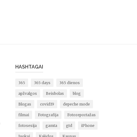
HASHTAGAI
365
365 days
365 dienos
apžvalgos
Beisbolas
blog
Blogas
covid19
depeche mode
filmai
Fotografija
Fotoreportažas
ų
fotosesija
gamta
gtd
iPhone
Juokai
Kalėdos
Kaunas