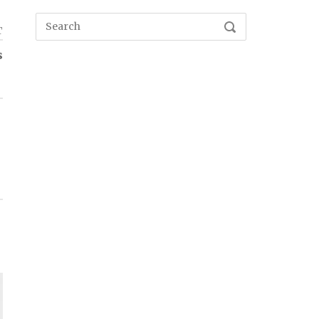
Search
SEARCH
T
for:
s