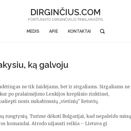
DIRGINČIUS.COM
FORTUNATO DIRGINČIAUS TINKLARAŠTIS
OPEN
MEDIS
APIE
KONTAKTAI
SEARCH
BAR
kysiu, ką galvoju
Sudėtingas ne tik žaidėjams, bet ir sirgaliams. Sirgaliams ne
, kur po pralaimėjimo Lenkijos krepšinio rinktinei,
ašiepti nosis nukabinusių „vietinių” lietuvių.
enų rungtynių. Turime dėkoti Bulgarijai, kad nepaleido mūs
os komandai. Atrodo užjausti reikia – Lietuva gi