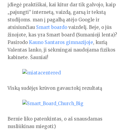
įdiegė praktiškai, kai kitur dar tik galvojo, kaip
„pajungti” internetą, vaizdą, garsą ir tekstą
studijoms. man į pagalbą atėjo Google ir
atsisiunčiau
Smart boardo
vaizdelį. Beje, o jūs
žinojote, kas yra Smart board (Sumanioji lenta)?
Pasirodo
Kauno Santaros gimnazijoje
, kurią
Valentas lanko, ji sėkmingai naudojama fizikos
kabinete. Šauniai!
Viską sudėjęs krūvon gavau:tokį rezultatą
Bernie liko patenkintas, o aš snausdamas
nusliūkinau miegoti:)