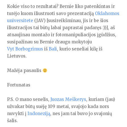
Kokie viso to rezultatai? Bernie liko patenkintas ir
turėjo kuom iliustruoti savo prezentaciją
Oklahomos
universitete
(JAV) [susireikšminau, jis ir be šios
iliustracijos tai būtų labai paprastai padaręs :))], aš
atnaujinau montažo ir fotomanipuliacijos įgūdžius,
susipažinau su Bernie draugu mokytoju
Vyt Borbogrimus
iš
Bali
, kurio seneliai kilę iš
Lietuvos.
Mažėja pasaulis
Fortunatas
P.S. O mano senelis,
Juozas Meškerys
, kuriam (jau)
užvakar būtų suėję 109 metai, svajojo kada nors
nuvykti į
Indoneziją
, nes jam tai buvo jo svajonių
šalis.