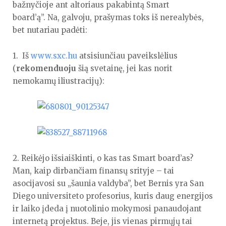
bažnyčioje ant altoriaus pakabintą Smart
board’ą”. Na, galvoju, prašymas toks iš nerealybės,
bet nutariau padėti:
1. Iš
www.sxc.hu
atsisiunčiau paveikslėlius
(
rekomenduoju
šią svetainę, jei kas norit
nemokamų iliustracijų):
2. Reikėjo išsiaiškinti, o kas tas Smart board’as?
Man, kaip dirbančiam finansų srityje – tai
asocijavosi su „šaunia valdyba”, bet Bernis yra San
Diego universiteto profesorius, kuris daug energijos
ir laiko įdeda į nuotolinio mokymosi panaudojant
internetą projektus. Beje, jis vienas pirmųjų tai