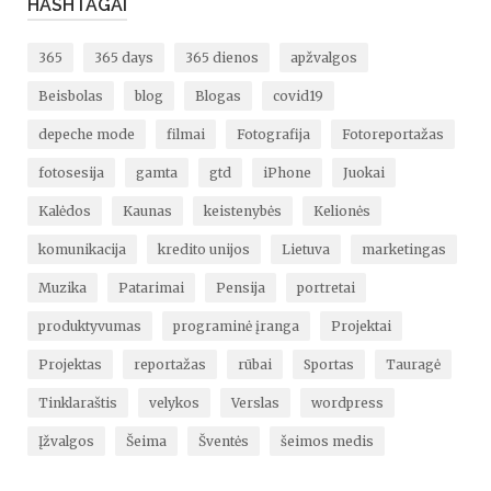
HASHTAGAI
365
365 days
365 dienos
apžvalgos
Beisbolas
blog
Blogas
covid19
depeche mode
filmai
Fotografija
Fotoreportažas
fotosesija
gamta
gtd
iPhone
Juokai
Kalėdos
Kaunas
keistenybės
Kelionės
komunikacija
kredito unijos
Lietuva
marketingas
Muzika
Patarimai
Pensija
portretai
produktyvumas
programinė įranga
Projektai
Projektas
reportažas
rūbai
Sportas
Tauragė
Tinklaraštis
velykos
Verslas
wordpress
Įžvalgos
Šeima
Šventės
šeimos medis