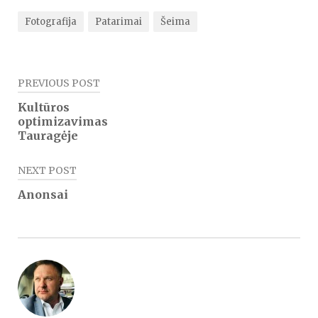
Fotografija
Patarimai
Šeima
Navigacija
PREVIOUS POST
tarp
Kultūros
optimizavimas
įrašų
Tauragėje
NEXT POST
Anonsai