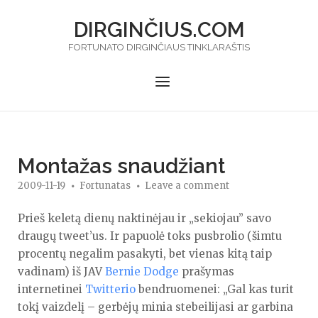
Skip
DIRGINČIUS.COM
to
content
FORTUNATO DIRGINČIAUS TINKLARAŠTIS
Menu
Montažas snaudžiant
2009-11-19
Fortunatas
Leave a comment
Prieš keletą dienų naktinėjau ir „sekiojau” savo
draugų tweet’us. Ir papuolė toks pusbrolio (šimtu
procentų negalim pasakyti, bet vienas kitą taip
vadinam) iš JAV
Bernie Dodge
prašymas
internetinei
Twitterio
bendruomenei: „Gal kas turit
tokį vaizdelį – gerbėjų minia stebeilijasi ar garbina