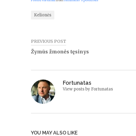
Posted via email
from
fortunatas’s posterous
Kelionės
PREVIOUS POST
Navigacija
Žymūs žmonės tęsinys
tarp
įrašų
Fortunatas
View posts by Fortunatas
YOU MAY ALSO LIKE