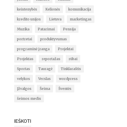
keistenybės
Kelionės
komunikacija
kredito unijos
Lietuva
marketingas
Muzika
Patarimai
Pensija
portretai
produktyvumas
programinė įranga
Projektai
Projektas
reportažas
rūbai
Sportas
Tauragė
Tinklaraštis
velykos
Verslas
wordpress
Įžvalgos
Šeima
Šventės
šeimos medis
IEŠKOTI