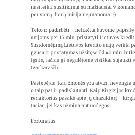
nusiteikti susitikimui su mažiausiai 9 koma
per vieną dieną misija neįmanoma :-).
Teko ir padirbėti – netikėtai buvome paprašyt
unijoms per 15 min. pristatyti Lietuvos kredito
Susidomėjimą Lietuvos kredito unijų veikla
gausa ir pristatymas užsitęsė iki 40 min. ir ti
tęstis, tačiau gi negalėjome visiškai sujaukt
tvarkaraščio.
Pastebėjau, kad žmonės yra atviri, nevengia u
o taip pat ir padiskutuoti. Kaip Kirgizijos kred
redaktorius pasakė apie jų charakterį – kirgiz
tačiau, jei kas užmina ant uodegos…
Fortunatas