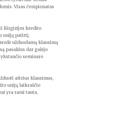
ndomis. Visas čempionatas
i Kirgizijos kredito
 unijų patirtį.
 parodė užduodamų klausimų
esą pasakius dar galėjo
i vykstančio seminaro
žduoti aštrius klausimus,
ito unijų laikraščio
ai yra rami tauta,