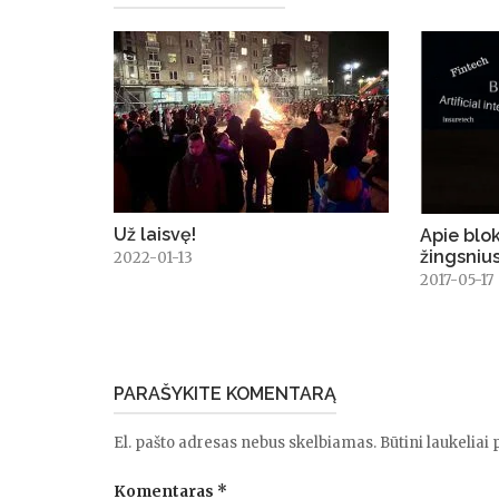
Už laisvę!
Apie blo
žingsniu
2022-01-13
2017-05-17
PARAŠYKITE KOMENTARĄ
El. pašto adresas nebus skelbiamas.
Būtini laukeliai
Komentaras
*