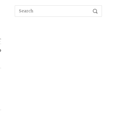
Search
SEARCH
for:
T
o