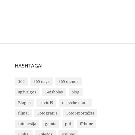
HASHTAGAI
365
365 days
365 dienos
apžvalgos
Beisbolas
blog
Blogas
covid19
depeche mode
filmai
Fotografija
Fotoreportažas
fotosesija
gamta
gtd
iPhone
Juokai
Kalėdos
Kaunas