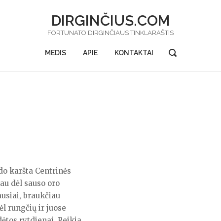
DIRGINČIUS.COM
FORTUNATO DIRGINČIAUS TINKLARAŠTIS
OPEN
MEDIS
APIE
KONTAKTAI
SEARCH
BAR
ldo karšta Centrinės
iau dėl sauso oro
ausiai, braukčiau
ėl rungčių ir juose
ėtos rytdienai. Reikia