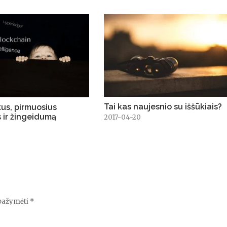
Tai kas naujesnio su iššūkiais?
kus, pirmuosius
s ir žingeidumą
2017-04-20
 pažymėti
*