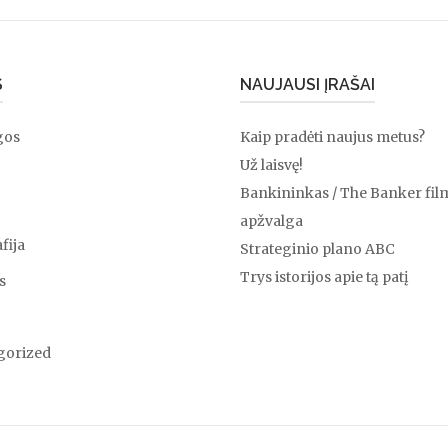
S
NAUJAUSI ĮRAŠAI
gos
Kaip pradėti naujus metus?
Už laisvę!
Bankininkas / The Banker fil
apžvalga
fija
Strateginio plano ABC
Trys istorijos apie tą patį
s
gorized