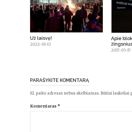
Už laisvę!
Apie blo
žingsniu
2022-01-13
2017-05-17
PARAŠYKITE KOMENTARĄ
El. pašto adresas nebus skelbiamas.
Būtini laukeliai
Komentaras
*