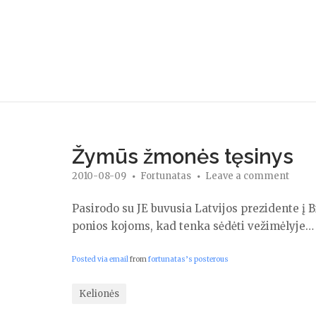
Skip
to
content
Žymūs žmonės tęsinys
2010-08-09
Fortunatas
Leave a comment
Pasirodo su JE buvusia Latvijos prezidente į B
ponios kojoms, kad tenka sėdėti vežimėlyje…
Posted via email
from
fortunatas’s posterous
Kelionės