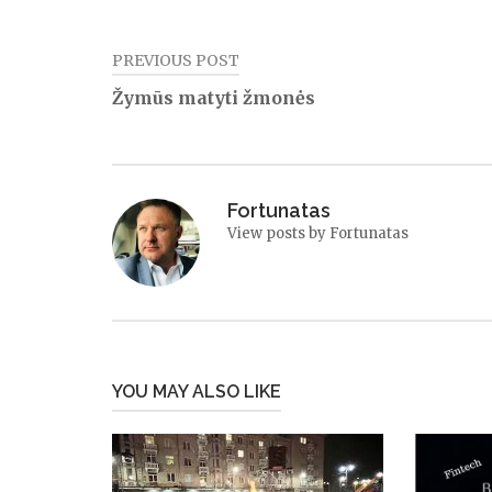
PREVIOUS POST
Navigacija
Žymūs matyti žmonės
tarp
įrašų
Fortunatas
View posts by Fortunatas
YOU MAY ALSO LIKE