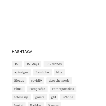
HASHTAGAI
365
365 days
365 dienos
apžvalgos
Beisbolas
blog
Blogas
covid19
depeche mode
filmai
Fotografija
Fotoreportažas
fotosesija
gamta
gtd
iPhone
Juokai
Kalėdos
Kaunas