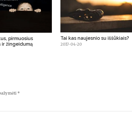
Tai kas naujesnio su iššūkiais?
kus, pirmuosius
s ir žingeidumą
2017-04-20
 pažymėti
*