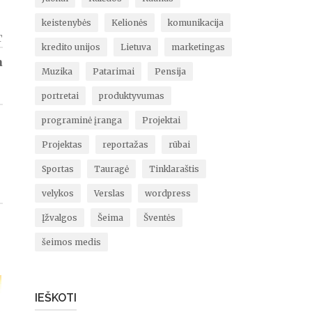
keistenybės
Kelionės
komunikacija
T
kredito unijos
Lietuva
marketingas
a
Muzika
Patarimai
Pensija
portretai
produktyvumas
programinė įranga
Projektai
Projektas
reportažas
rūbai
Sportas
Tauragė
Tinklaraštis
velykos
Verslas
wordpress
Įžvalgos
Šeima
Šventės
šeimos medis
IEŠKOTI